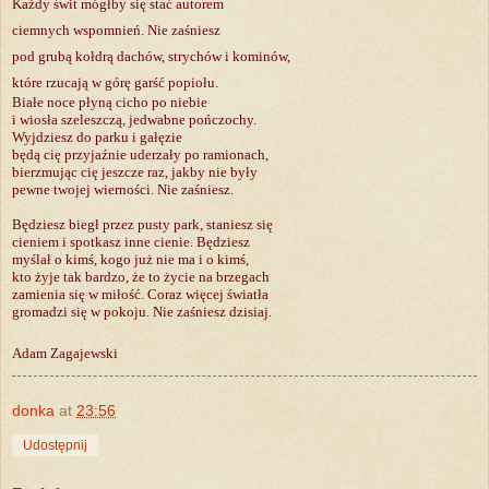
Każdy świt mógłby się stać autorem
ciemnych wspomnień. Nie zaśniesz
pod grubą kołdrą dachów, strychów i kominów,
które rzucają w górę garść popiołu.
Białe noce płyną cicho po niebie
i wiosła szeleszczą, jedwabne pończochy.
Wyjdziesz do parku i gałęzie
będą cię przyjaźnie uderzały po ramionach,
bierzmując cię jeszcze raz, jakby nie były
pewne twojej wierności. Nie zaśniesz.
Będziesz biegł przez pusty park, staniesz się
cieniem i spotkasz inne cienie. Będziesz
myślał o kimś, kogo już nie ma i o kimś,
kto żyje tak bardzo, że to życie na brzegach
zamienia się w miłość. Coraz więcej światła
gromadzi się w pokoju. Nie zaśniesz dzisiaj.
Adam Zagajewski
donka
at
23:56
Udostępnij