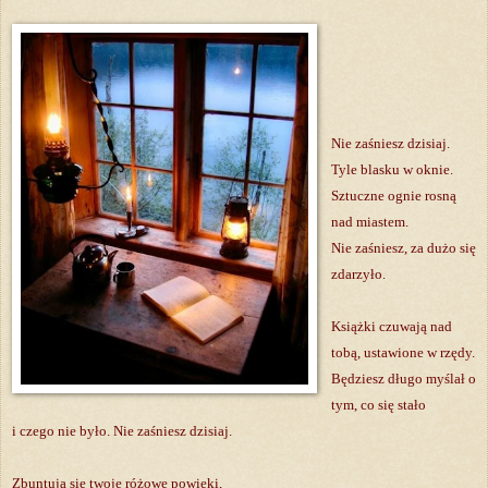
Nie zaśniesz dzisiaj.
Tyle blasku w oknie.
Sztuczne ognie rosną
nad miastem.
Nie zaśniesz, za dużo się
zdarzyło.
Książki czuwają nad
tobą, ustawione w rzędy.
Będziesz długo myślał o
tym, co się stało
i czego nie było. Nie zaśniesz dzisiaj.
Zbuntują się twoje różowe powieki,