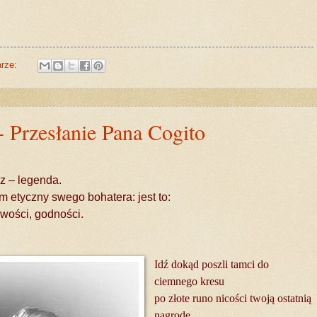
arze:
- Przesłanie Pana Cogito
sz – legenda.
m etyczny swego bohatera: jest to:
wości, godności.
Idź dokąd poszli tamci do
ciemnego kresu
po złote runo nicości twoją ostatnią
nagrodę