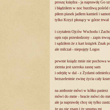
proszę księdza - ja naprawdę Go s
i błądziłem w noc burzliwą pośród 
piłem piasek jadłem kamień i samo
tylko Krzyż płonący w górze trwał
i czytałem Ojców Wschodu i Zach
opis raju przesłodzony - zapis trwog
i sądziłem że z kart książek Znak p
ale milczał - niepojęty Logos
pewnie ksiądz mnie nie pochowa w 
ziemia jest szeroka zasnę sam
i odejdę w dal - z Żydami odmieńc
bezszelestnie zwinę życia cały kra
na ambonie mówi w kółko pasterz
mówi do mnie - bracie mówi do mni
ale ja naprawdę chcę się tylko zastr
że go nie znam i że smutno mi