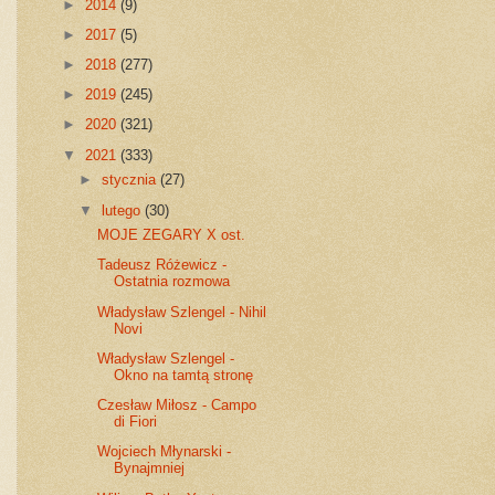
►
2014
(9)
►
2017
(5)
►
2018
(277)
►
2019
(245)
►
2020
(321)
▼
2021
(333)
►
stycznia
(27)
▼
lutego
(30)
MOJE ZEGARY X ost.
Tadeusz Różewicz -
Ostatnia rozmowa
Władysław Szlengel - Nihil
Novi
Władysław Szlengel -
Okno na tamtą stronę
Czesław Miłosz - Campo
di Fiori
Wojciech Młynarski -
Bynajmniej