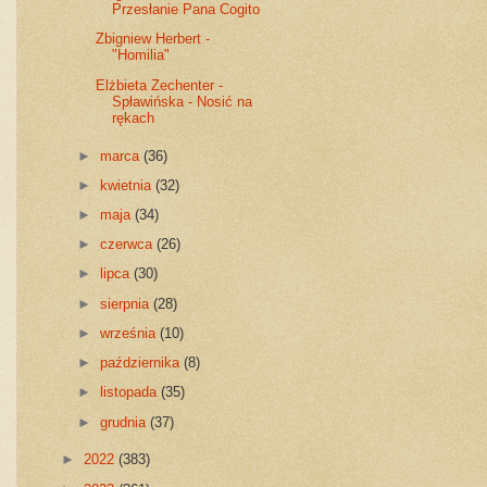
Przesłanie Pana Cogito
Zbigniew Herbert -
"Homilia"
Elżbieta Zechenter -
Spławińska - Nosić na
rękach
►
marca
(36)
►
kwietnia
(32)
►
maja
(34)
►
czerwca
(26)
►
lipca
(30)
►
sierpnia
(28)
►
września
(10)
►
października
(8)
►
listopada
(35)
►
grudnia
(37)
►
2022
(383)