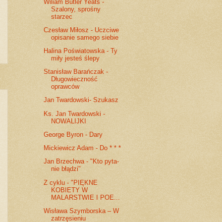
Wiliam Butler Yeats -
Szalony, sprośny
starzec
Czesław Miłosz - Uczciwe
opisanie samego siebie
Halina Poświatowska - Ty
miły jesteś ślepy
Stanisław Barańczak -
Długowieczność
oprawców
Jan Twardowski- Szukasz
Ks. Jan Twardowski -
NOWALIJKI
George Byron - Dary
Mickiewicz Adam - Do * * *
Jan Brzechwa - "Kto pyta-
nie błądzi"
Z cyklu - "PIĘKNE
KOBIETY W
MALARSTWIE I POE...
Wisława Szymborska – W
zatrzęsieniu