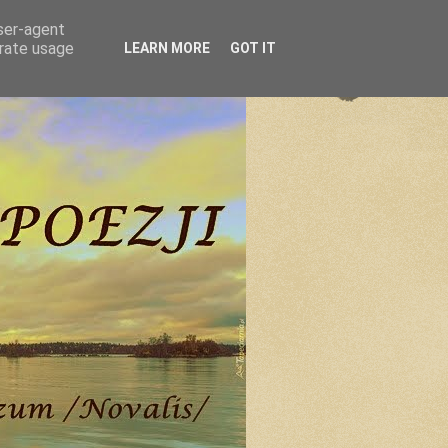
user-agent
erate usage
LEARN MORE
GOT IT