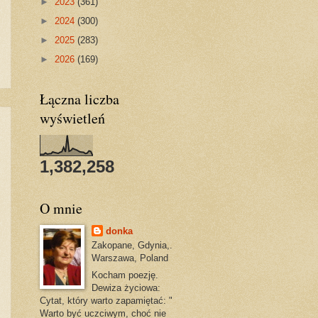
►
2023
(361)
►
2024
(300)
►
2025
(283)
►
2026
(169)
Łączna liczba
wyświetleń
1,382,258
O mnie
donka
Zakopane, Gdynia,.
Warszawa, Poland
Kocham poezję.
Dewiza życiowa:
Cytat, który warto zapamiętać: "
Warto być uczciwym, choć nie