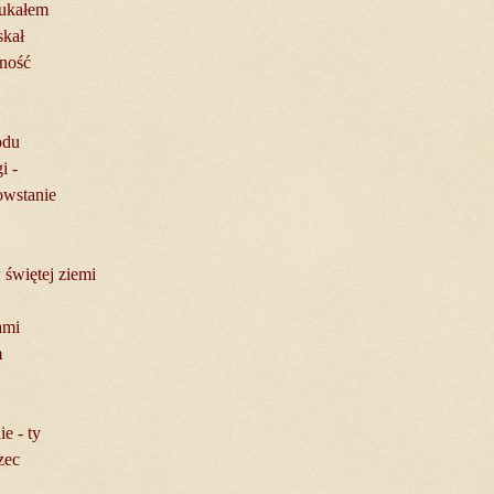
zukałem
skał
tność
odu
i -
owstanie
świętej ziemi
ami
m
e - ty
zec