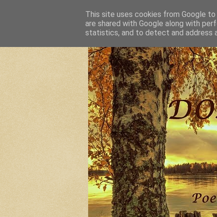
This site uses cookies from Google to d
are shared with Google along with perf
statistics, and to detect and address 