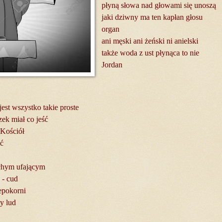
płyną słowa nad głowami się unoszą
jaki dziwny ma ten kapłan głosu
organ
ani męski ani żeński ni anielski
także woda z ust płynąca to nie
Jordan
 jest wszystko takie proste
ek miał co jeść
 Kościół
eć
chym ufającym
 - cud
iepokorni
y lud