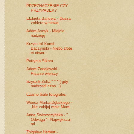
PRZEZNACZENIE CZY
PRZYPADEK?
Elżbieta Bancerz - Dusza
zaklęta w słowa
Adam Asnyk - Miejcie
nadzieję
Krzysztof Kamil
Baczyński - Niebo złote
ci otwor...
Patrycja Sikora
Adam Zagajewski -
Pisanie wierszy
Szydzik Zofia * * * ( gdy
nadszedł czas...)
Czarno białe fotografie.
Wiersz Marka Dębskiego -
„Nie zabijaj mnie Mam...
Anna Świrszczyńska - "
Odwaga " "Największa
mi...
Zbigniew Herbert -