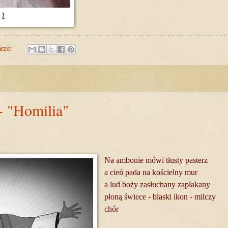
ll
arze:
- "Homilia"
Na ambonie mówi tłusty pasterz
a cień pada na kościelny mur
a lud boży zasłuchany zapłakany
płoną świece - blaski ikon - milczy
chór