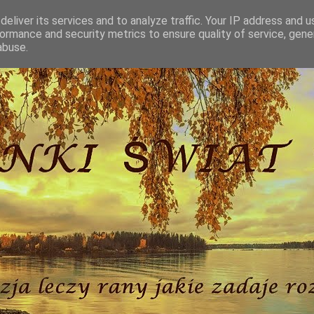
eliver its services and to analyze traffic. Your IP address and 
ormance and security metrics to ensure quality of service, gen
abuse.