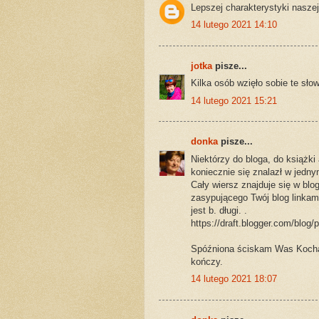
Lepszej charakterystyki naszej 
14 lutego 2021 14:10
jotka
pisze...
Kilka osób wzięło sobie te słow
14 lutego 2021 15:21
donka
pisze...
Niektórzy do bloga, do książki
koniecznie się znalazł w jedny
Cały wiersz znajduje się w bl
zasypującego Twój blog linkami.
jest b. długi. .
https://draft.blogger.com/blo
Spóźniona ściskam Was Kochane
kończy.
14 lutego 2021 18:07