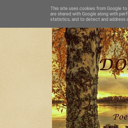
This site uses cookies from Google to d
are shared with Google along with perf
statistics, and to detect and address 