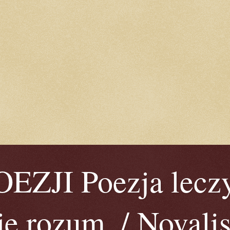
ZJI Poezja leczy
je rozum. / Novalis 