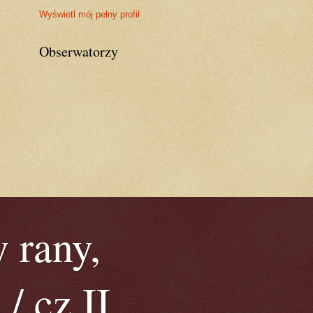
Wyświetl mój pełny profil
Obserwatorzy
 rany,
/ cz.II