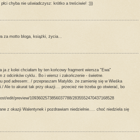
płci chyba nie uświadczysz: krótko a treściwie! :)))
a za motto bloga, książki, życia...
 a ja z kolei chciałam by ten końcowy fragment wiersza "Ewa"
m z odcinków cyklu.. Bo i wiersz i zakończenie - świetne.
ogu pod adresem:. / przepraszam Matyldo. że zamienię się w Wieśka
/ Ale to akurat tak przy okazji.... przecież nie trzeba go otwierać, bo
g/post/edit/preview/1093602573856037788/2835552470437168528
 z okazji Walentynek i pozdrawiam niedzielnie..... choć niedziela się