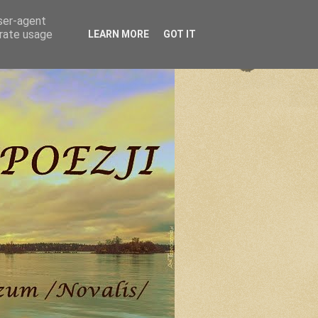
user-agent
erate usage
LEARN MORE
GOT IT