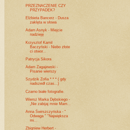
PRZEZNACZENIE CZY
PRZYPADEK?
Elżbieta Bancerz - Dusza
zaklęta w słowa
Adam Asnyk - Miejcie
nadzieję
Krzysztof Kamil
Baczyński - Niebo złote
ci otwor...
Patrycja Sikora
Adam Zagajewski -
Pisanie wierszy
Szydzik Zofia * * * ( gdy
nadszedł czas...)
Czarno białe fotografie.
Wiersz Marka Dębskiego -
„Nie zabijaj mnie Mam...
Anna Świrszczyńska - "
Odwaga " "Największa
mi...
Zbigniew Herbert -