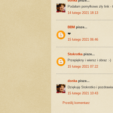
donka
pisze...
Podałam pomyłkowo zły link - t
14 lutego 2021 18:13
BBM
pisze...
❤️
15 lutego 2021 06:46
Stokrotka
pisze...
Przepiękny i wiersz i obraz :-)
15 lutego 2021 07:22
donka
pisze...
Dziękuję Stokrotko i pozdrawi
15 lutego 2021 10:43
Prześlij komentarz