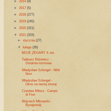
►
2014
(9)
►
2017
(5)
►
2018
(277)
►
2019
(245)
►
2020
(321)
▼
2021
(333)
►
stycznia
(27)
▼
lutego
(30)
MOJE ZEGARY X ost.
Tadeusz Różewicz -
Ostatnia rozmowa
Władysław Szlengel - Nihil
Novi
Władysław Szlengel -
Okno na tamtą stronę
Czesław Miłosz - Campo
di Fiori
Wojciech Młynarski -
Bynajmniej