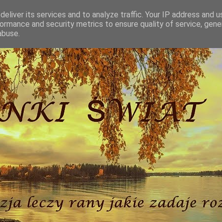
eliver its services and to analyze traffic. Your IP address and 
ormance and security metrics to ensure quality of service, gen
abuse.