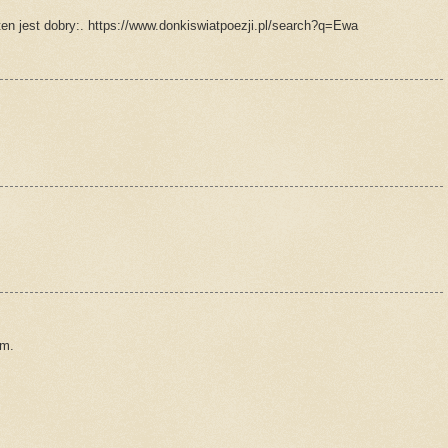
en jest dobry:. https://www.donkiswiatpoezji.pl/search?q=Ewa
am.