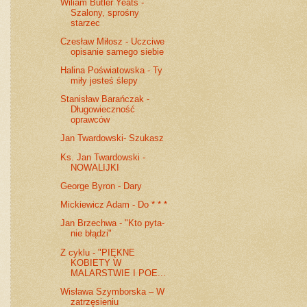
Wiliam Butler Yeats -
Szalony, sprośny
starzec
Czesław Miłosz - Uczciwe
opisanie samego siebie
Halina Poświatowska - Ty
miły jesteś ślepy
Stanisław Barańczak -
Długowieczność
oprawców
Jan Twardowski- Szukasz
Ks. Jan Twardowski -
NOWALIJKI
George Byron - Dary
Mickiewicz Adam - Do * * *
Jan Brzechwa - "Kto pyta-
nie błądzi"
Z cyklu - "PIĘKNE
KOBIETY W
MALARSTWIE I POE...
Wisława Szymborska – W
zatrzęsieniu