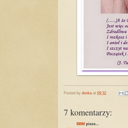
Posted by
donka
at
09:32
7 komentarzy:
BBM
pisze...