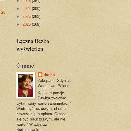
►
2023
(361)
►
2024
(300)
st
►
2025
(283)
►
2026
(169)
Łączna liczba
wyświetleń
O mnie
donka
Zakopane, Gdynia,.
Warszawa, Poland
Kocham poezję.
Dewiza życiowa:
Cytat, który warto zapamiętać: "
Warto być uczciwym, choć nie
zawsze się to opłaca. Opłaca
się być nieuczciwym, ale nie
warto." Władysław
Bartoszewski.