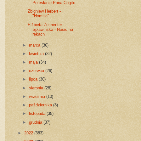
Przesłanie Pana Cogito
Zbigniew Herbert -
"Homilia"
Elżbieta Zechenter -
Spławińska - Nosić na
rękach
►
marca
(36)
►
kwietnia
(32)
►
maja
(34)
►
czerwca
(26)
►
lipca
(30)
►
sierpnia
(28)
►
września
(10)
►
października
(8)
►
listopada
(35)
►
grudnia
(37)
►
2022
(383)