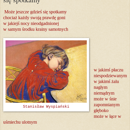
Może jeszcze gdzieś się spotkamy
chociaż każdy swoją prawdę goni
w jakiejś nocy nieodgadnionej
w samym środku krainy samotnych
w jakimś płaczu
niespodziewanym
w jakimś żalu
nagłym
niemądrym
może w śnie
zapomnianym
Stanisław Wyspiański
głęboko
m
oże w łące w
uśmiechu ulotnym