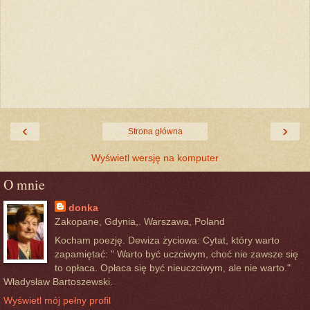
‹
›
Strona główna
Wyświetl wersję na komputer
O mnie
donka
Zakopane, Gdynia,. Warszawa, Poland
Kocham poezję. Dewiza życiowa: Cytat, który warto
zapamiętać: " Warto być uczciwym, choć nie zawsze się
to opłaca. Opłaca się być nieuczciwym, ale nie warto."
Władysław Bartoszewski.
Wyświetl mój pełny profil