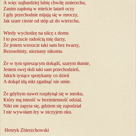
A więc najbardziej lubię chwilę zmierzchu,
Zanim zapłoną w mieście latarń oczy
I gdy przechodnie mijają się w mroczy,
Jak szare cienie od stóp aż do wierzchu.
Wtedy wychodzę na ulicę z domu
I to poczucie radością mię darzy,
Że jestem wreszcie taki sam bez twarzy,
Bezosobisty, nieznany nikomu.
Że w tym spieszącym dokądś, szarym tłumie,
Jestem swej doli taki sam przechodzień,
Jakich tysiące spotykamy co dzień
A dokąd idą nikt zgadnąć nie umie.
Że gdybym nawet rozpłynął się w mroku,
Który mą istność w bezimienność odział,
Nikt nie zapyta się, gdziem się zapodział
I nie wywołam łzy w niczyjem oku.
Henryk Zbierzchowski