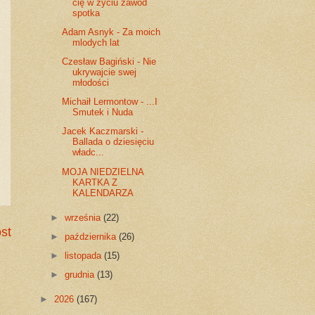
cię w życiu zawód
spotka
Adam Asnyk - Za moich
mlodych lat
Czesław Bagiński - Nie
ukrywajcie swej
młodości
Michaił Lermontow - ...I
Smutek i Nuda
Jacek Kaczmarski -
Ballada o dziesięciu
władc...
MOJA NIEDZIELNA
KARTKA Z
KALENDARZA
►
września
(22)
st
►
października
(26)
►
listopada
(15)
►
grudnia
(13)
►
2026
(167)