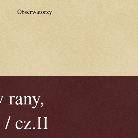
Obserwatorzy
 rany,
/ cz.II