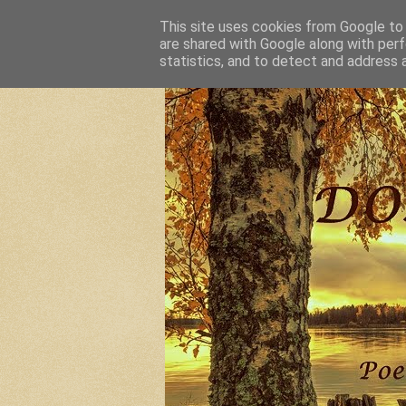
This site uses cookies from Google to d
are shared with Google along with perf
statistics, and to detect and address 