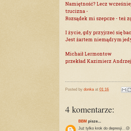
Namiętność? Lecz wcześniej 
trucizna -
Rozsądek mi szepcze - też z
I życie, gdy przyjrzeć się b
Jest żartem niemądrym jed
Michaił Lermontow
przekład Kazimierz Andrze
Posted by
donka
at
01:16
4 komentarze:
BBM
pisze...
Już tylko krok do depresji…😥