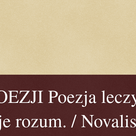
ZJI Poezja leczy
je rozum. / Novalis 