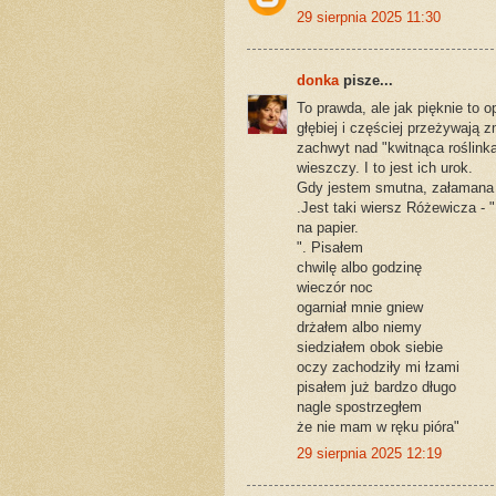
29 sierpnia 2025 11:30
donka
pisze...
To prawda, ale jak pięknie to o
głębiej i częściej przeżywają z
zachwyt nad "kwitnąca roślinką
wieszczy. I to jest ich urok.
Gdy jestem smutna, załamana 
.Jest taki wiersz Różewicza - 
na papier.
". Pisałem
chwilę albo godzinę
wieczór noc
ogarniał mnie gniew
drżałem albo niemy
siedziałem obok siebie
oczy zachodziły mi łzami
pisałem już bardzo długo
nagle spostrzegłem
że nie mam w ręku pióra"
29 sierpnia 2025 12:19