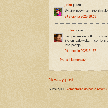
jotka
pisze...
Skrajny pesymizm zgorzkniałeg
29 sierpnia 2025 19:13
donka
pisze...
nie upieram się Jotko.... chcia
życiem człowieka.... co nie zn
inna poezja..
29 sierpnia 2025 21:57
Prześlij komentarz
Nowszy post
Subskrybuj:
Komentarze do posta (Atom)