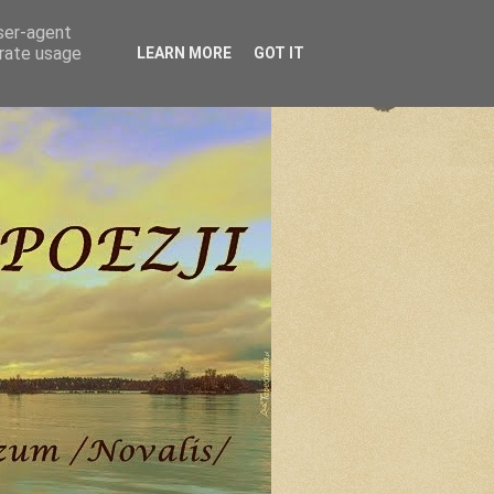
user-agent
erate usage
LEARN MORE
GOT IT