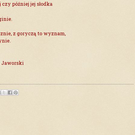
czy później jej słodka
ginie.
acznie, z goryczą to wyznam,
ynie.
j Jaworski