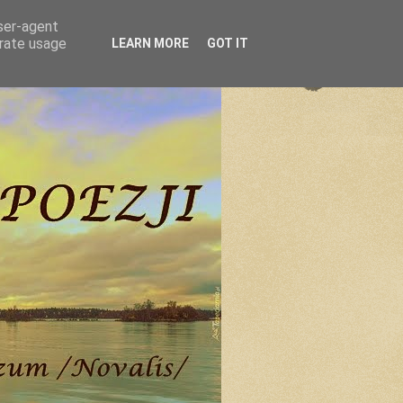
user-agent
erate usage
LEARN MORE
GOT IT