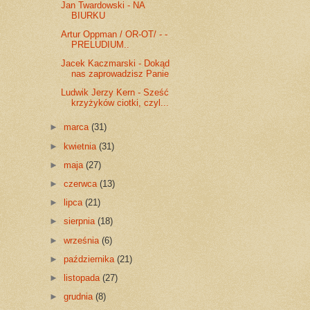
Jan Twardowski - NA
BIURKU
Artur Oppman / OR-OT/ - -
PRELUDIUM..
Jacek Kaczmarski - Dokąd
nas zaprowadzisz Panie
Ludwik Jerzy Kern - Sześć
krzyżyków ciotki, czyl...
►
marca
(31)
►
kwietnia
(31)
►
maja
(27)
►
czerwca
(13)
►
lipca
(21)
►
sierpnia
(18)
►
września
(6)
►
października
(21)
►
listopada
(27)
►
grudnia
(8)