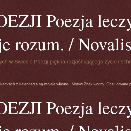
ZJI Poezja leczy
je rozum. / Novalis 
ych w Świecie Poezji piękna rozjaśniającego życie i schr
 kartkach z kalendarza są mojeje wlasne.. Motyw Znak wodny. Obsługiwane 
ZJI Poezja leczy
je rozum. / Novalis 