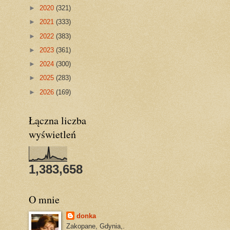
►
2020
(321)
►
2021
(333)
►
2022
(383)
►
2023
(361)
►
2024
(300)
►
2025
(283)
►
2026
(169)
Łączna liczba
wyświetleń
1,383,658
O mnie
donka
Zakopane, Gdynia,.