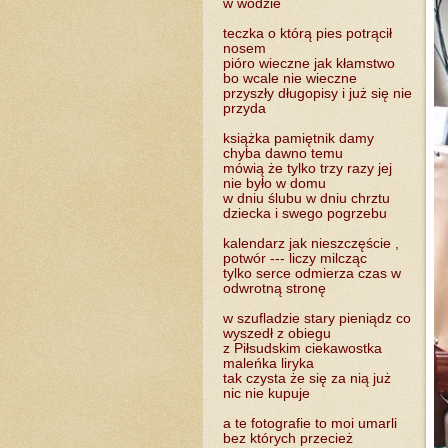
w wodzie
teczka o którą pies potrącił
nosem
pióro wieczne jak kłamstwo
bo wcale nie wieczne
przyszły długopisy i już się nie
przyda
książka pamiętnik damy
chyba dawno temu
mówią że tylko trzy razy jej
nie było w domu
w dniu ślubu w dniu chrztu
dziecka i swego pogrzebu
kalendarz jak nieszczęście ,
potwór --- liczy milcząc
tylko serce odmierza czas w
odwrotną stronę
w szufladzie stary pieniądz co
wyszedł z obiegu
z Piłsudskim ciekawostka
maleńka liryka
tak czysta że się za nią już
nic nie kupuje
a te fotografie to moi umarli
bez których przecież