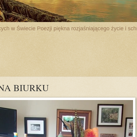
ych w Świecie Poezji piękna rozjaśniającego życie i schr
- NA BIURKU