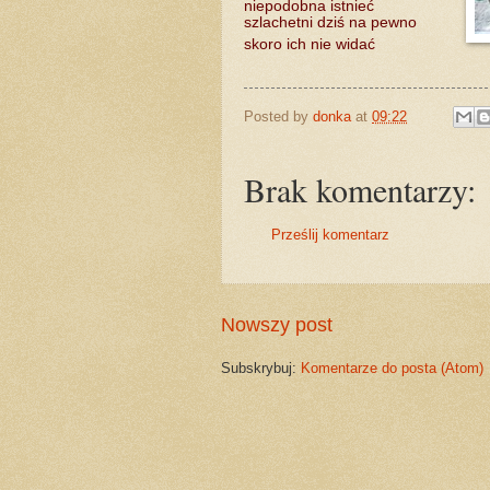
niepodobna istnieć
szlachetni dziś na pewno
skoro ich nie widać
Posted by
donka
at
09:22
Brak komentarzy:
Prześlij komentarz
Nowszy post
Subskrybuj:
Komentarze do posta (Atom)