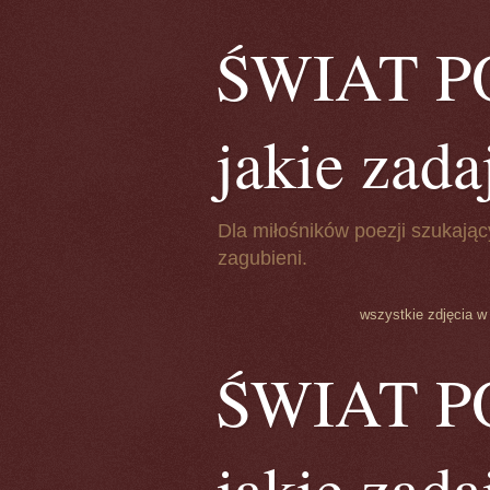
ŚWIAT POE
jakie zada
Dla miłośników poezji szukając
zagubieni.
wszystkie zdjęcia w
ŚWIAT POE
jakie zada