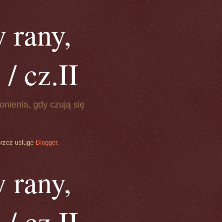
 rany,
/ cz.II
onienia, gdy czują się
przez usługę
Blogger
.
 rany,
/ cz.II