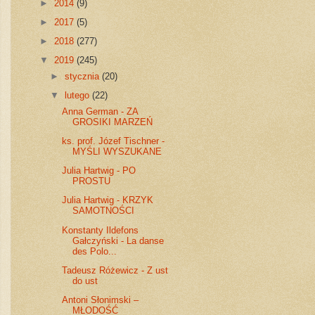
►
2014
(9)
►
2017
(5)
►
2018
(277)
▼
2019
(245)
►
stycznia
(20)
▼
lutego
(22)
Anna German - ZA
GROSIKI MARZEŃ
ks. prof. Józef Tischner -
MYŚLI WYSZUKANE
Julia Hartwig - PO
PROSTU
Julia Hartwig - KRZYK
SAMOTNOŚCI
Konstanty Ildefons
Gałczyński - La danse
des Polo...
Tadeusz Różewicz - Z ust
do ust
Antoni Słonimski –
MŁODOŚĆ