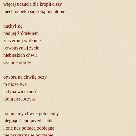
więcej uczucia dla kropli ciszy
niech napełni się sobą pochłonie
nachyl się
nad jej źródełkiem
zaczerpnij w dłonie
powstrzymaj życie
niebieskich chwil
szalone obroty
otwórz na chwilę oczy
to może twa
jedyna wieczność
którą przeoczysz
bo mijamy chwile potrącamy
biegnąc ślepo przed siebie
i one nas potrącą odbiegną
nie przygarną w potrzebie