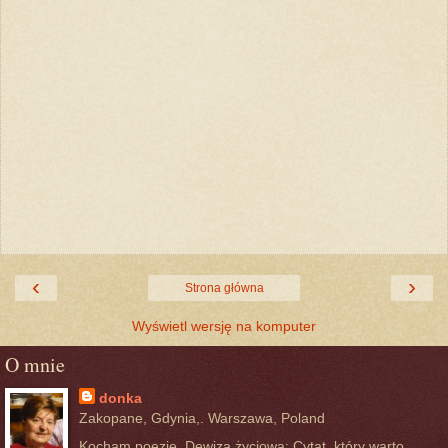
‹
›
Strona główna
Wyświetl wersję na komputer
O mnie
donka
Zakopane, Gdynia,. Warszawa, Poland
Kocham poezję. Dewiza życiowa: Cytat, który warto