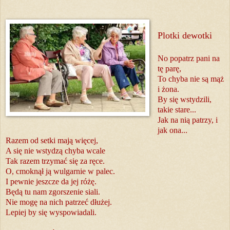
Plotki dewotki
No popatrz pani na
tę parę,
To chyba nie są mąż
i żona.
By się wstydzili,
takie stare...
Jak na nią patrzy, i
jak ona...
Razem od setki mają więcej,
A się nie wstydzą chyba wcale
Tak razem trzymać się za ręce.
O, cmoknął ją wulgarnie w palec.
I pewnie jeszcze da jej różę.
Będą tu nam zgorszenie siali.
Nie mogę na nich patrzeć dłużej.
Lepiej by się wyspowiadali.