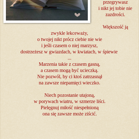
przegrywasz
i nikt jej tobie nie
zazdrości.
Większość ją
zwykle lekceważy,
o twojej nikt prócz ciebie nie wie
i jeśli czasem o niej marzysz,
dostrzeżesz w gwiazdach, w kwiatach, w śpiewie
...
Marzenia takie z czasem gasną,
a czasem mogą być ucieczką.
Nie pozwól, by ci ktoś zatrzasnął
na zawsze niepamięci wieczko.
Niech pozostanie utajoną,
w porywach wiatru, w szmerze liści.
Pielęgnuj miłość niespełnioną
ona się zawsze może ziścić.