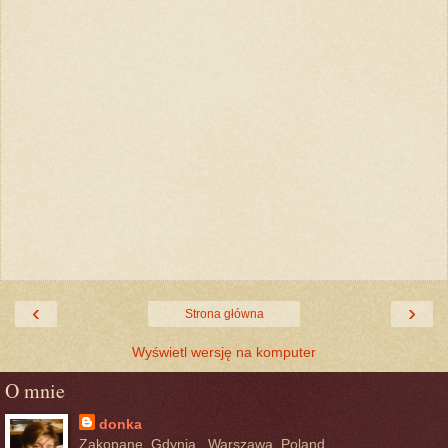
‹
›
Strona główna
Wyświetl wersję na komputer
O mnie
donka
Zakopane, Gdynia,. Warszawa, Poland