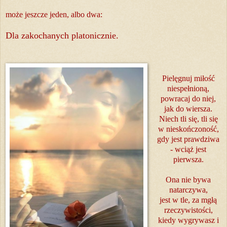
może jeszcze jeden, albo dwa:
Dla zakochanych platonicznie.
Pielęgnuj miłość
niespełnioną,
powracaj do niej,
jak do wiersza.
Niech tli się, tli się
w nieskończoność,
gdy jest prawdziwa
- wciąż jest
pierwsza.
Ona nie bywa
natarczywa,
jest w tle, za mgłą
rzeczywistości,
kiedy wygrywasz i