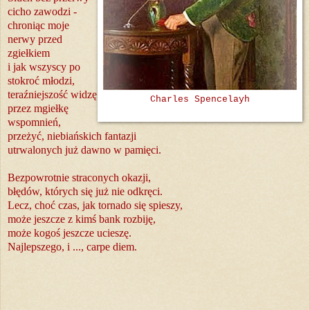
cicho zawodzi -
chroniąc moje
nerwy przed
zgiełkiem
i jak wszyscy po
stokroć młodzi,
teraźniejszość widzę
Charles Spencelayh
przez mgiełkę
wspomnień,
przeżyć, niebiańskich fantazji
utrwalonych już dawno w pamięci.
Bezpowrotnie straconych okazji,
błędów, których się już nie odkręci.
Lecz, choć czas, jak tornado się spieszy,
może jeszcze z kimś bank rozbiję,
może kogoś jeszcze ucieszę.
Najlepszego, i ..., carpe diem.