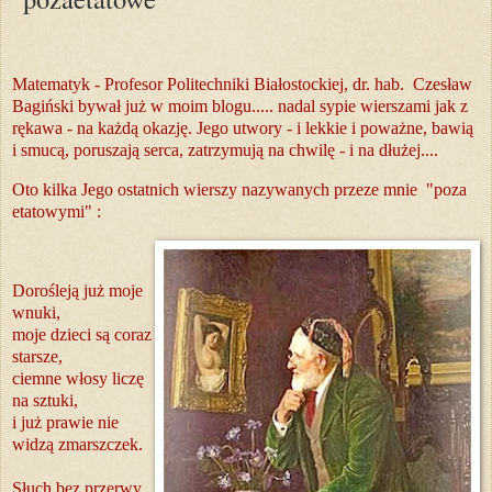
Matematyk -
Profesor
Politechniki Białostockiej, dr. hab. Czesław
Bagiński bywał już w moim blogu..... nadal sypie wierszami jak z
rękawa - na każdą okazję. Jego utwory - i lekkie i poważne, bawią
i smucą, poruszają serca, zatrzymują na chwilę - i na dłużej....
Oto kilka Jego ostatnich wierszy nazywanych przeze mnie "poza
etatowymi" :
Dorośleją już moje
wnuki,
moje dzieci są coraz
starsze,
ciemne włosy liczę
na sztuki,
i już prawie nie
widzą zmarszczek.
Słuch bez przerwy