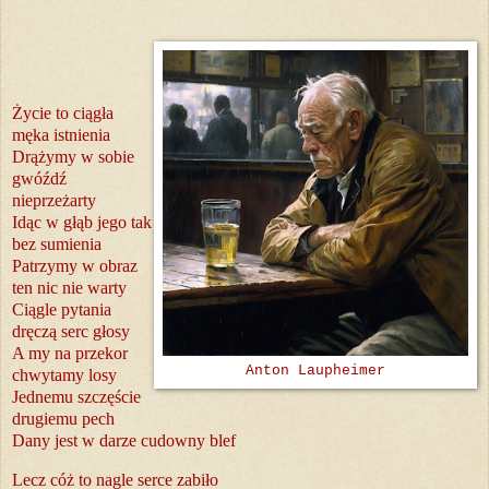
Życie to ciągła
męka istnienia
Drążymy w sobie
gwóźdź
nieprzeżarty
Idąc w głąb jego tak
bez sumienia
Patrzymy w obraz
ten nic nie warty
Ciągle pytania
dręczą serc głosy
A my na przekor
Anton Laupheimer
chwytamy losy
Jednemu szczęście
drugiemu pech
Dany jest w darze cudowny blef
Lecz cóż to nagle serce zabiło