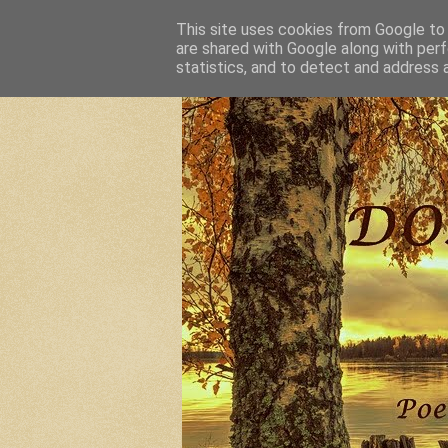
This site uses cookies from Google to d
are shared with Google along with perf
statistics, and to detect and address 