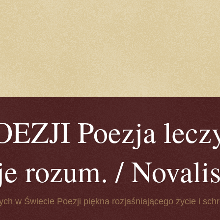
ZJI Poezja leczy
je rozum. / Novalis 
ych w Świecie Poezji piękna rozjaśniającego życie i schr