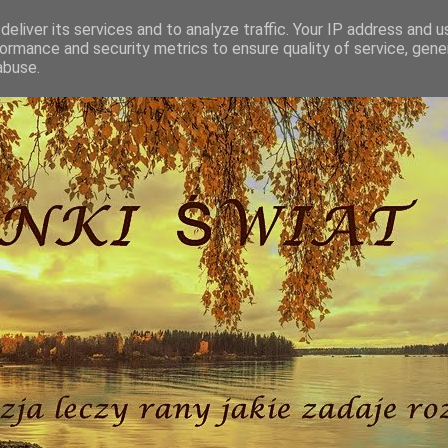
eliver its services and to analyze traffic. Your IP address and 
ormance and security metrics to ensure quality of service, gen
abuse.