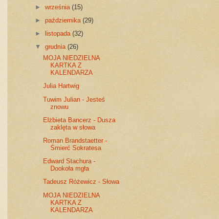
►
września
(15)
►
października
(29)
►
listopada
(32)
▼
grudnia
(26)
MOJA NIEDZIELNA
KARTKA Z
KALENDARZA
Julia Hartwig
Tuwim Julian - Jesteś
znowu
Elżbieta Bancerz - Dusza
zaklęta w słowa
Roman Brandstaetter -
Śmierć Sokratesa
Edward Stachura -
Dookoła mgła
Tadeusz Różewicz - Słowa
MOJA NIEDZIELNA
KARTKA Z
KALENDARZA