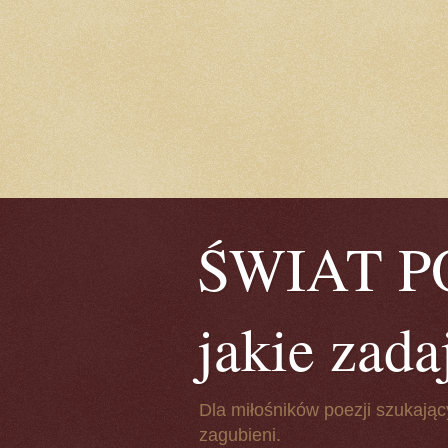
ŚWIAT POE
jakie zada
Dla miłośników poezji szukając
zagubieni.