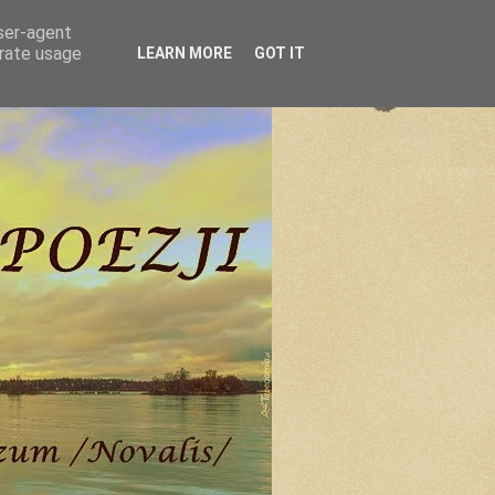
user-agent
erate usage
LEARN MORE
GOT IT