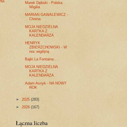
st
Marek Dębski - Polska
Wigilia
MARIAN GAWALEWICZ -
Choina
MOJA NIEDZIELNA
KARTKA Z
KALENDARZA
HENRYK
ZBIERZCHOWSKI - W
noc wigilijną
Bajki La Fontaina.....
MOJA NIEDZIELNA
KARTKA Z
KALENDARZA.
Adam Asnyk - NA NOWY
ROK
►
2025
(283)
►
2026
(167)
Łączna liczba