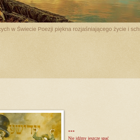
ych w Świecie Poezji piękna rozjaśniającego życie i schr
***
Nie idźmy jeszcze spać