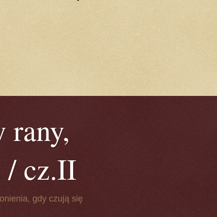
 rany,
/ cz.II
onienia, gdy czują się