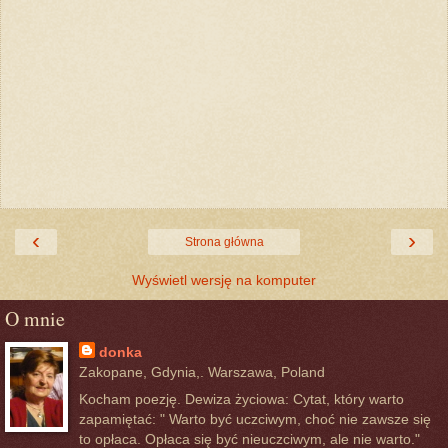
‹
›
Strona główna
Wyświetl wersję na komputer
O mnie
donka
Zakopane, Gdynia,. Warszawa, Poland
Kocham poezję. Dewiza życiowa: Cytat, który warto
zapamiętać: " Warto być uczciwym, choć nie zawsze się
to opłaca. Opłaca się być nieuczciwym, ale nie warto."