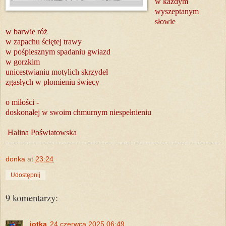
w każdym
wyszeptanym
słowie
w barwie róż
w zapachu ściętej trawy
w pośpiesznym spadaniu gwiazd
w gorzkim
unicestwianiu motylich skrzydeł
zgasłych w płomieniu świecy
o miłości -
doskonałej w swoim chmurnym niespełnieniu
Halina Poświatowska
donka
at
23:24
Udostępnij
9 komentarzy:
jotka
24 czerwca 2025 06:49