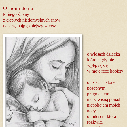
O moim domu
którego ściany
z ciepłych niedomyślnych snów
napiszę najpiękniejszy wiersz
o włosach dziecka
które nigdy nie
wplączą się
w moje ręce kobiety
o ustach - które
posępnym
pragnieniem
nie zawisną ponad
niepokojem moich
nocy
o miłości - która
rozkwita