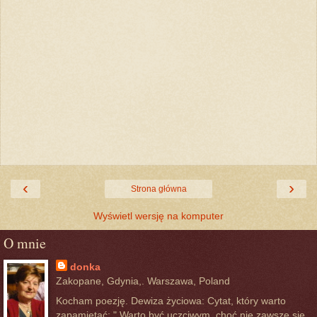
‹
›
Strona główna
Wyświetl wersję na komputer
O mnie
donka
Zakopane, Gdynia,. Warszawa, Poland
Kocham poezję. Dewiza życiowa: Cytat, który warto
zapamiętać: " Warto być uczciwym, choć nie zawsze się