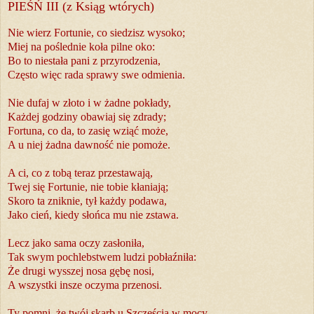
PIEŚŃ III (z Ksiąg wtórych)
Nie wierz Fortunie, co siedzisz wysoko;
Miej na poślednie koła pilne oko:
Bo to niestała pani z przyrodzenia,
Często więc rada sprawy swe odmienia.
Nie dufaj w złoto i w żadne pokłady,
Każdej godziny obawiaj się zdrady;
Fortuna, co da, to zasię wziąć może,
A u niej żadna dawność nie pomoże.
A ci, co z tobą teraz przestawają,
Twej się Fortunie, nie tobie kłaniają;
Skoro ta zniknie, tył każdy podawa,
Jako cień, kiedy słońca mu nie zstawa.
Lecz jako sama oczy zasłoniła,
Tak swym pochlebstwem ludzi pobłaźniła:
Że drugi wysszej nosa gębę nosi,
A wszystki insze oczyma przenosi.
Ty pomni, że twój skarb u Szczęścia w mocy,