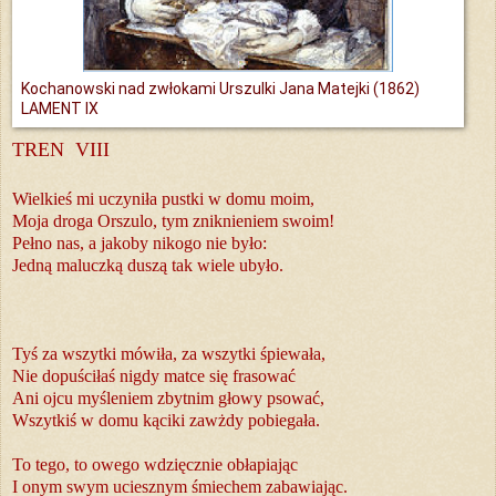
Kochanowski nad zwłokami Urszulki Jana Matejki (1862)
LAMENT IX
TREN VIII
Wielkieś mi uczyniła pustki w domu moim,
Moja droga Orszulo, tym zniknieniem swoim!
Pełno nas, a jakoby nikogo nie było:
Jedną maluczką duszą tak wiele ubyło.
Tyś za wszytki mówiła, za wszytki śpiewała,
Nie dopuściłaś nigdy matce się frasować
Ani ojcu myśleniem zbytnim głowy psować,
Wszytkiś w domu kąciki zawżdy pobiegała.
To tego, to owego wdzięcznie obłapiając
I onym swym uciesznym śmiechem zabawiając.