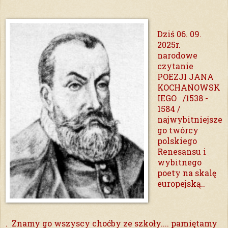
Dziś 06. 09.
2025r.
narodowe
czytanie
POEZJI JANA
KOCHANOWSK
IEGO /1538 -
1584 /
najwybitniejsze
go twórcy
polskiego
Renesansu i
wybitnego
poety na skalę
europejską..
.
Znamy go wszyscy choćby ze szkoły.... pamiętamy