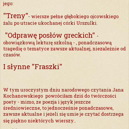
jego:
"Treny"
-
wiersze pełne głębokiego ojcowskiego
żalu po utracie ukochanej córki Urszulki.
"Odprawę posłów greckich"
-
obowiązkową lekturę szkolną - , ponadczasową
tragedię o tematyce zawsze aktualnej, niezależnie od
czasów.
I słynne
"Fraszki"
W tym uroczystym dniu narodowego czytania Jana
Kochanowskiego powróciłam dziś do twórczości
poety - mimo, ze
poezja i język jeszcze
średniowieczne, to jednocześnie ponadczasowe,
zawsze aktualne i jeżeli się umie je czytać dostrzega
.
się piękno niektórych wierszy.