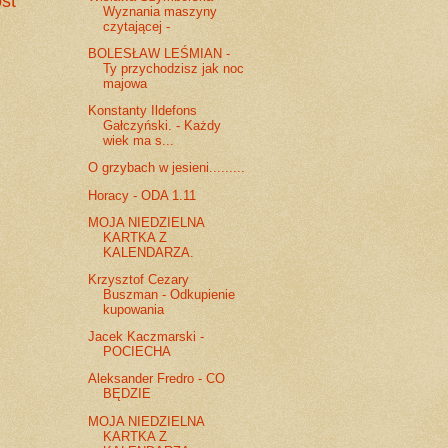
st
Wyznania maszyny
czytającej -
BOLESŁAW LEŚMIAN -
Ty przychodzisz jak noc
majowa
Konstanty Ildefons
Gałczyński. - Każdy
wiek ma s...
O grzybach w jesieni.........
Horacy - ODA 1.11
MOJA NIEDZIELNA
KARTKA Z
KALENDARZA.
Krzysztof Cezary
Buszman - Odkupienie
kupowania
Jacek Kaczmarski -
POCIECHA
Aleksander Fredro - CO
BĘDZIE
MOJA NIEDZIELNA
KARTKA Z