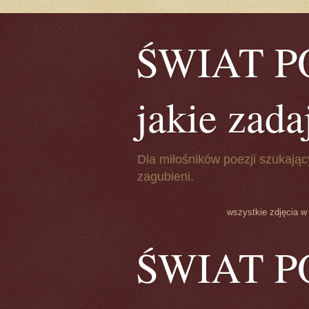
ŚWIAT POE
jakie zada
Dla miłośników poezji szukając
zagubieni.
wszystkie zdjęcia w
ŚWIAT POE