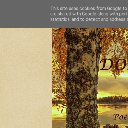
This site uses cookies from Google to d
are shared with Google along with perf
statistics, and to detect and address 