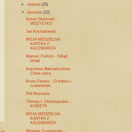
►
sierpnia
(25)
▼
września
(22)
Antoni Słonimski -
WSZYSTKO
Jan Kochanowski
MOJA NIEDZIELNA
KARTKA Z
KALENDARZA
Mariusz Parlicki - Odtąd
dotąd
Kazimiera Iłłakowiczówna -
Chore serce
Bruno Ferrero. - O miłości i
szaleństwie
Phil Bosmans.
Thimios I. Christiopoulos -
KOBIETA
MOJA NIEDZIELNA
KARTKA Z
KALENDARZA
Wisława Szymborska -