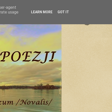
user-agent
erate usage
LEARN MORE
GOT IT