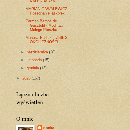
KALENDARZA
MARIAN GAWALEWICZ -
Pożegnanie jaskółek
Carmen Bernos de
Gasztold - Modlitwa
Małego Ptaszka
Mariusz Parlicki - ZBIEG
OKOLICZNOŚCI
►
października
(26)
►
listopada
(15)
►
grudnia
(13)
►
2026
(167)
Łączna liczba
wyświetleń
O mnie
donka