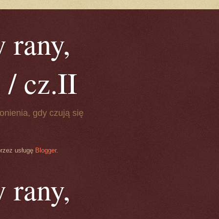
 rany,
/ cz.II
onienia, gdy czują się
przez usługę
Blogger
.
 rany,