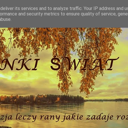
eliver its services and to analyze traffic. Your IP address and 
ormance and security metrics to ensure quality of service, gen
abuse.