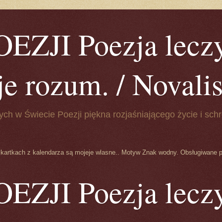
ZJI Poezja leczy
je rozum. / Novalis 
ych w Świecie Poezji piękna rozjaśniającego życie i schr
 kartkach z kalendarza są mojeje wlasne.. Motyw Znak wodny. Obsługiwane 
ZJI Poezja leczy