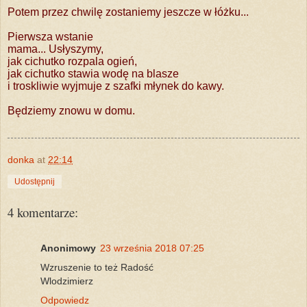
Potem przez chwilę zostaniemy jeszcze w łóżku...
Pierwsza wstanie
mama... Usłyszymy,
jak cichutko rozpala ogień,
jak cichutko stawia wodę na blasze
i troskliwie wyjmuje z szafki młynek do kawy.
Będziemy znowu w domu.
donka
at
22:14
Udostępnij
4 komentarze:
Anonimowy
23 września 2018 07:25
Wzruszenie to też Radość
Wlodzimierz
Odpowiedz