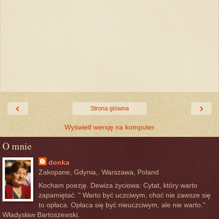
‹
›
Strona główna
Wyświetl wersję na komputer
O mnie
donka
Zakopane, Gdynia,. Warszawa, Poland
Kocham poezję. Dewiza życiowa: Cytat, który warto
zapamiętać: " Warto być uczciwym, choć nie zawsze się
to opłaca. Opłaca się być nieuczciwym, ale nie warto."
Władysław Bartoszewski.