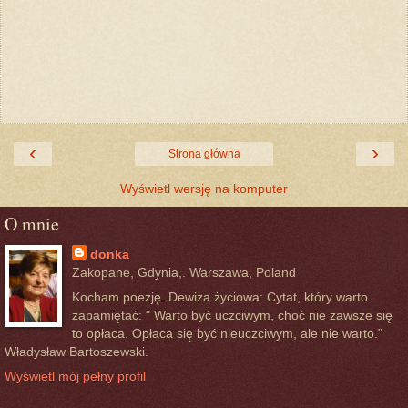
‹
›
Strona główna
Wyświetl wersję na komputer
O mnie
donka
Zakopane, Gdynia,. Warszawa, Poland
Kocham poezję. Dewiza życiowa: Cytat, który warto
zapamiętać: " Warto być uczciwym, choć nie zawsze się
to opłaca. Opłaca się być nieuczciwym, ale nie warto."
Władysław Bartoszewski.
Wyświetl mój pełny profil