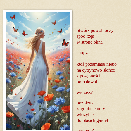
otwórz powoli oczy
spod rzęs
w stronę okna
spójrz
ktoś pozamiatał niebo
na cytrynowo słońce
z posępności
pomalował
widzisz?
pozbierał
zagubione nuty
włożył je
do ptasich gardeł
słyszysz?