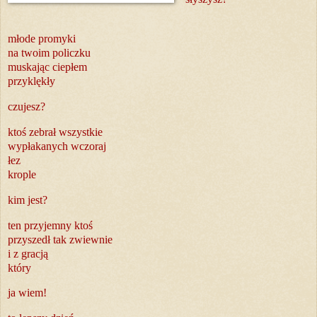
młode promyki
na twoim policzku
muskając ciepłem
przyklękły
czujesz?
ktoś zebrał wszystkie
wypłakanych wczoraj
łez
krople
kim jest?
ten przyjemny ktoś
przyszedł tak zwiewnie
i z gracją
który
ja wiem!