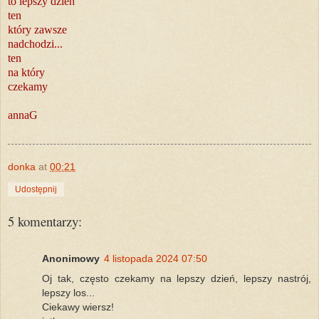
to lepszy dzień
ten
który zawsze
nadchodzi...
ten
na który
czekamy
annaG
donka
at
00:21
Udostępnij
5 komentarzy:
Anonimowy
4 listopada 2024 07:50
Oj tak, często czekamy na lepszy dzień, lepszy nastrój,
lepszy los...
Ciekawy wiersz!