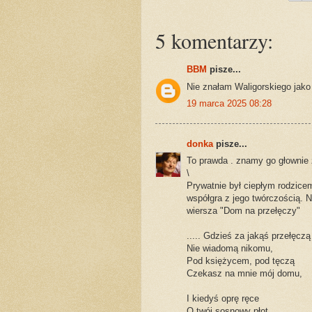
5 komentarzy:
BBM
pisze...
Nie znałam Waligorskiego jako 
19 marca 2025 08:28
donka
pisze...
To prawda . znamy go głownie z
\
Prywatnie był ciepłym rodzice
współgra z jego twórczością. Ni
wiersza "Dom na przełęczy"
..... Gdzieś za jakąś przełęczą
Nie wiadomą nikomu,
Pod księżycem, pod tęczą
Czekasz na mnie mój domu,
I kiedyś oprę ręce
O twój sosnowy płot,