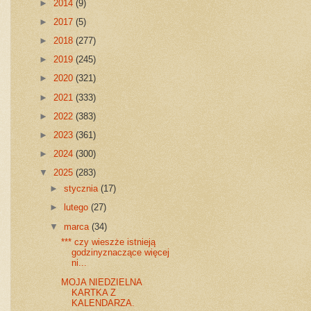
►
2014
(9)
►
2017
(5)
►
2018
(277)
►
2019
(245)
►
2020
(321)
►
2021
(333)
►
2022
(383)
►
2023
(361)
►
2024
(300)
▼
2025
(283)
►
stycznia
(17)
►
lutego
(27)
▼
marca
(34)
*** czy wieszże istnieją
godzinyznaczące więcej
ni...
MOJA NIEDZIELNA
KARTKA Z
KALENDARZA.