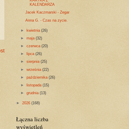
KARTKA Z
KALENDARZA
Jacek Kaczmarski - Zegar
Anna G. - Czas na zycie.
►
kwietnia
(26)
►
maja
(32)
►
czerwca
(20)
st
►
lipca
(26)
►
sierpnia
(25)
►
września
(22)
►
października
(26)
►
listopada
(15)
►
grudnia
(13)
►
2026
(168)
Łączna liczba
wyświetleń