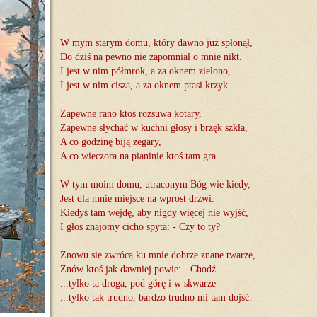
W mym starym domu, który dawno już spłonął,
Do dziś na pewno nie zapomniał o mnie nikt.
I jest w nim półmrok, a za oknem zielono,
I jest w nim cisza, a za oknem ptasi krzyk.
Zapewne rano ktoś rozsuwa kotary,
Zapewne słychać w kuchni głosy i brzęk szkła,
A co godzinę biją zegary,
A co wieczora na pianinie ktoś tam gra.
W tym moim domu, utraconym Bóg wie kiedy,
Jest dla mnie miejsce na wprost drzwi.
Kiedyś tam wejdę, aby nigdy więcej nie wyjść,
I głos znajomy cicho spyta: - Czy to ty?
Znowu się zwrócą ku mnie dobrze znane twarze,
Znów ktoś jak dawniej powie: - Chodź...
...tylko ta droga, pod górę i w skwarze
...tylko tak trudno, bardzo trudno mi tam dojść.