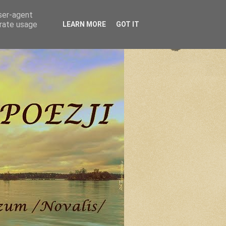
user-agent
erate usage
LEARN MORE
GOT IT