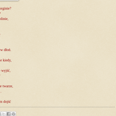
orginie?
?
linie,
ę
 w dłoń.
e kiedy,
 wyjść,
?
e twarze,
..
am dojść