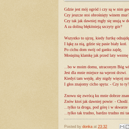
Gdzie jest mój ogród i czy są w nim ge
Czy jeszcze stoi obrośnięty winem mur
Czy tak jak dawniej mgły się snują w do
A za doliną błękitnieją szczyty gór?
Wszystko to ujrzę, kiedy furtkę odnajd
I łąkę za nią, gdzie się pasie biały koń.
Po cichu dom swój od ganku zajdę,
Mosiężną klamkę jak przed laty wezmę
...bo w moim domu, utraconym Bóg wi
Jest dla mnie miejsce na wprost drzwi.
Kiedyś tam wejdę, aby nigdy więcej nie
I głos znajomy cicho spyta: - Czy to ty
Znowu się zwrócą ku mnie dobrze znan
Znów ktoś jak dawniej powie: - Chodź.
...tylko ta droga, pod górę i w skwarze
...tylko tak trudno, bardzo trudno mi t
Posted by
donka
at
23:32