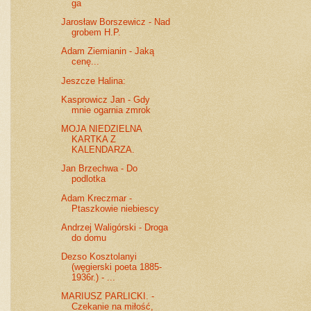
ga
Jarosław Borszewicz - Nad
grobem H.P.
Adam Ziemianin - Jaką
cenę...
Jeszcze Halina:
Kasprowicz Jan - Gdy
mnie ogarnia zmrok
MOJA NIEDZIELNA
KARTKA Z
KALENDARZA.
Jan Brzechwa - Do
podlotka
Adam Kreczmar -
Ptaszkowie niebiescy
Andrzej Waligórski - Droga
do domu
Dezso Kosztolanyi
(węgierski poeta 1885-
1936r.) - ...
MARIUSZ PARLICKI. -
Czekanie na miłość,