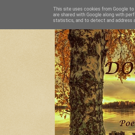
This site uses cookies from Google to d
are shared with Google along with perf
statistics, and to detect and address 