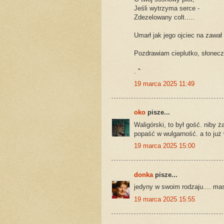
Jeśli wytrzyma serce -
Zdezelowany colt.....
Umarł jak jego ojciec na zawał 
Pozdrawiam cieplutko, słonecz
. "
19 marca 2025 11:49
oko
pisze...
Waligórski, to był gość. niby ż
popaść w wulgarność. a to już w
19 marca 2025 15:00
donka
pisze...
jedyny w swoim rodzaju.... mas
19 marca 2025 15:55