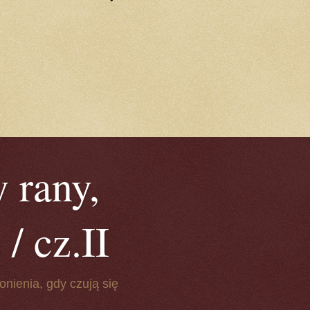
 rany,
/ cz.II
onienia, gdy czują się