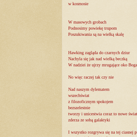
w kosmosie
W masowych grobach
Podnosimy powiekę trupom
Poszukiwania są na wielką skalę
Hawking zagląda do czarnych dziur
Nachyla się jak nad wielką beczką
W nadziei że ujrzy mrugające oko Bog
No więc raczej tak czy nie
Nad naszym dylematem
wszechświat
z filozoficznym spokojem
bezszelestnie
tworzy i unicestwia coraz to nowe świa
zderza ze sobą galaktyki
I wszystko rozgrywa się na tej ciasnej p