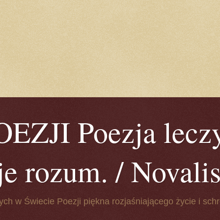
ZJI Poezja leczy
je rozum. / Novalis 
ych w Świecie Poezji piękna rozjaśniającego życie i schr