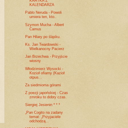
KARTKA Z
KALENDARZA
Pablo Neruda - Powoli
umiera ten, kto..
Szymon Mucha - Albert
Camus
Pan Hilary po śląsku.
Ks. Jan Twardowski -
Wielkanocny Pacierz
Jan Brzechwa - Przyjście
wiosny
Włodzimierz Wysocki -
Kozioł ofiarny (Kazioł
otpus...
Za siedmioma górami
Z poezji japońskiej - Czas
zmroku to dobry czas.
Siergiej Jesienin * * *
„Pan Cogito na zadany
temat: „Przyjaciele
odchodzą...