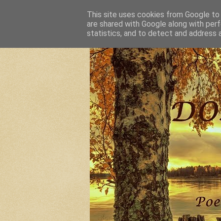
This site uses cookies from Google to d
are shared with Google along with perf
statistics, and to detect and address 