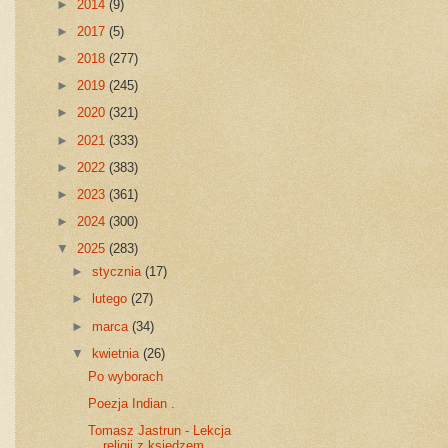
►
2014
(9)
►
2017
(5)
►
2018
(277)
►
2019
(245)
►
2020
(321)
►
2021
(333)
►
2022
(383)
►
2023
(361)
►
2024
(300)
▼
2025
(283)
►
stycznia
(17)
►
lutego
(27)
►
marca
(34)
▼
kwietnia
(26)
Po wyborach
Poezja Indian .
Tomasz Jastrun - Lekcja
religii z księdzem