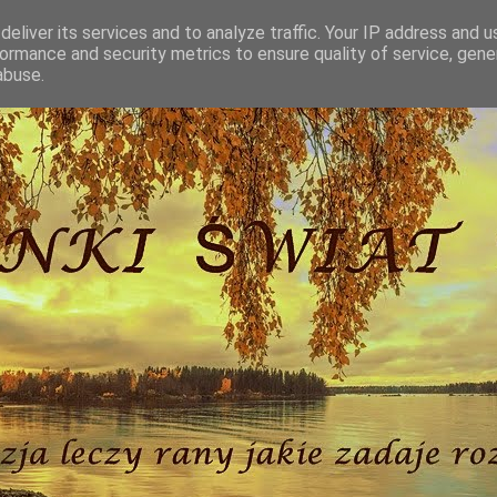
eliver its services and to analyze traffic. Your IP address and 
ormance and security metrics to ensure quality of service, gen
abuse.