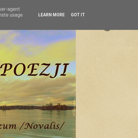
user-agent
erate usage
LEARN MORE
GOT IT