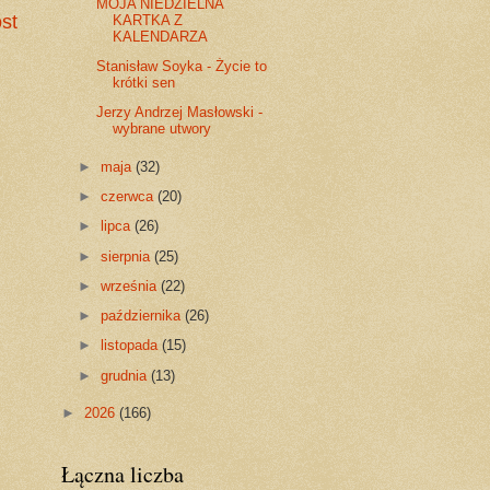
MOJA NIEDZIELNA
st
KARTKA Z
KALENDARZA
Stanisław Soyka - Życie to
krótki sen
Jerzy Andrzej Masłowski -
wybrane utwory
►
maja
(32)
►
czerwca
(20)
►
lipca
(26)
►
sierpnia
(25)
►
września
(22)
►
października
(26)
►
listopada
(15)
►
grudnia
(13)
►
2026
(166)
Łączna liczba