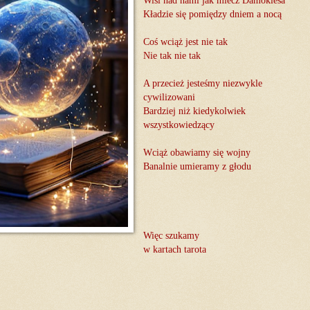
Wisi nad nami jak miecz Damoklesa
Kładzie się pomiędzy dniem a nocą
Coś wciąż jest nie tak
Nie tak nie tak
A przecież jesteśmy niezwykle
cywilizowani
Bardziej niż kiedykolwiek
wszystkowiedzący
Wciąż obawiamy się wojny
Banalnie umieramy z głodu
Więc szukamy
w kartach tarota