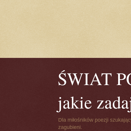
ŚWIAT POE
jakie zada
Dla miłośników poezji szukając
zagubieni.