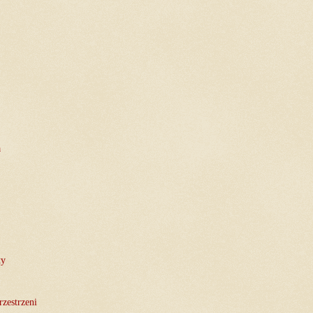
a
ty
rzestrzeni