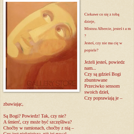
Ciekawe co się z tobą
dzieje,
Mistrzu Albercie, jesteś t a m
?
Jesteś, czy nie ma cię w
popiele?
Jeżeli jesteś, powiedz
nam...
Czy są gdzieś Bogi
zbuntowane
Przeciwko sensom
swoich dzieł,
Czy poprawiają je –
zbawiając,
Są Bogi? Powiedz! Tak, czy nie?
A śmierć, czy może być szczęśliwa?
Choćby w ramionach, choćby z nią –
Czy jest piękniejsza, niż jej rywal –