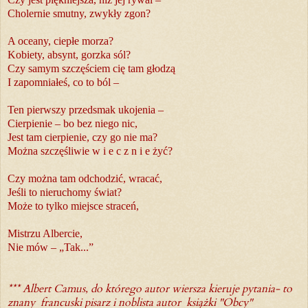
Cholernie smutny, zwykły zgon?
A oceany, ciepłe morza?
Kobiety, absynt, gorzka sól?
Czy samym szczęściem cię tam głodzą
I zapomniałeś, co to ból –
Ten pierwszy przedsmak ukojenia –
Cierpienie – bo bez niego nic,
Jest tam cierpienie, czy go nie ma?
Można szczęśliwie w i e c z n i e żyć?
Czy można tam odchodzić, wracać,
Jeśli to nieruchomy świat?
Może to tylko miejsce straceń,
Mistrzu Albercie,
Nie mów – „Tak...”
*** Albert Camus, do którego autor wiersza kieruje pytania- to
znany francuski pisarz i noblista autor książki "Obcy"