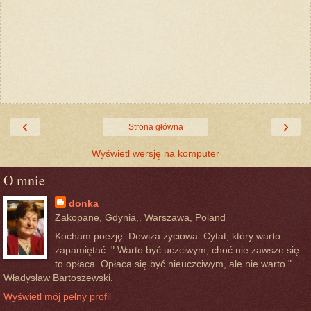
‹
›
Strona główna
Wyświetl wersję na komputer
O mnie
donka
Zakopane, Gdynia,. Warszawa, Poland
Kocham poezję. Dewiza życiowa: Cytat, który warto
zapamiętać: " Warto być uczciwym, choć nie zawsze się
to opłaca. Opłaca się być nieuczciwym, ale nie warto."
Władysław Bartoszewski.
Wyświetl mój pełny profil