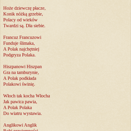
Hoże dziewczę płacze,
Konik nóżką grzebie,
Polacy od wieków
Twardzi są. Dła siebie.
Francuz Francuzowi
Funduje ślimaka,
A Polak najchętniej
Podgryza Polaka.
Hiszpanowi Hiszpan
Gra na tamburynie,
A Polak podkłada
Polakowi świnię.
Włoch tak kocha Włocha
Jak pawica pawia,
A Polak Polaka
Do wiatru wystawia.
Anglikowi Anglik
Robi przyjemności,