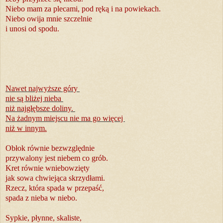
Niebo mam za plecami, pod ręką i na powiekach.
Niebo owija mnie szczelnie
i unosi od spodu.
Nawet najwyższe góry
nie są bliżej nieba
niż najgłębsze doliny.
Na żadnym miejscu nie ma go więcej
niż w innym.
Obłok równie bezwzględnie
przywalony jest niebem co grób.
Kret równie wniebowzięty
jak sowa chwiejąca skrzydłami.
Rzecz, która spada w przepaść,
spada z nieba w niebo.
Sypkie, płynne, skaliste,