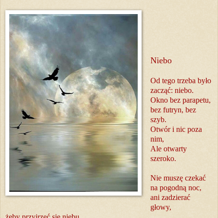
Niebo
Od tego trzeba było
zacząć: niebo.
Okno bez parapetu,
bez futryn, bez
szyb.
Otwór i nic poza
nim,
Ale otwarty
szeroko.
Nie muszę czekać
na pogodną noc,
ani zadzierać
głowy,
żeby przyjrzeć się niebu.