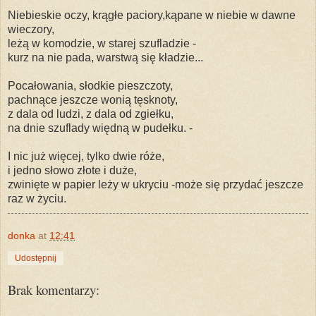
Niebieskie oczy, krągłe paciory,
kąpane w niebie w dawne
wieczory,
leżą w komodzie, w starej szufladzie -
kurz na nie pada, warstwą się kładzie...
Pocałowania, słodkie pieszczoty,
pachnące jeszcze wonią tęsknoty,
z dala od ludzi, z dala od zgiełku,
na dnie szuflady więdną w pudełku. -
I nic już więcej, tylko dwie róże,
i jedno słowo złote i duże,
zwinięte w papier leży w ukryciu -może się przydać jeszcze
raz w życiu.
donka
at
12:41
Udostępnij
Brak komentarzy: