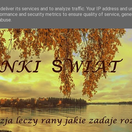
eliver its services and to analyze traffic. Your IP address and 
ormance and security metrics to ensure quality of service, gen
abuse.