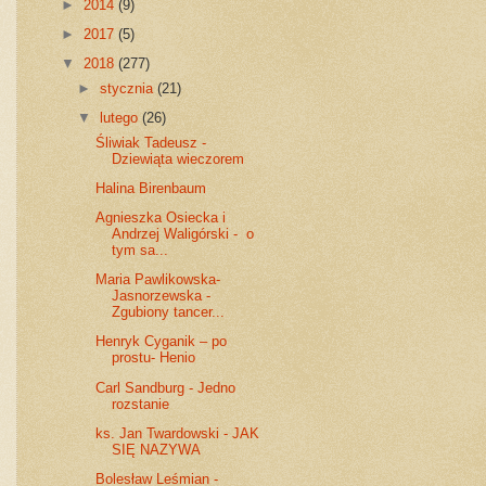
►
2014
(9)
►
2017
(5)
▼
2018
(277)
►
stycznia
(21)
▼
lutego
(26)
Śliwiak Tadeusz -
Dziewiąta wieczorem
Halina Birenbaum
Agnieszka Osiecka i
Andrzej Waligórski - o
tym sa...
Maria Pawlikowska-
Jasnorzewska -
Zgubiony tancer...
Henryk Cyganik – po
prostu- Henio
Carl Sandburg - Jedno
rozstanie
ks. Jan Twardowski - JAK
SIĘ NAZYWA
Bolesław Leśmian -