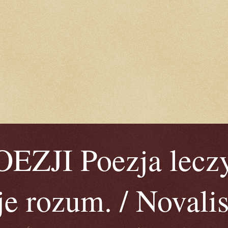
ZJI Poezja leczy
je rozum. / Novalis 