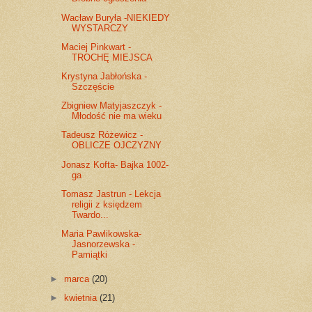
Wacław Buryła -NIEKIEDY
WYSTARCZY
Maciej Pinkwart -
TROCHĘ MIEJSCA
Krystyna Jabłońska -
Szczęście
Zbigniew Matyjaszczyk -
Młodość nie ma wieku
Tadeusz Różewicz -
OBLICZE OJCZYZNY
Jonasz Kofta- Bajka 1002-
ga
Tomasz Jastrun - Lekcja
religii z księdzem
Twardo...
Maria Pawlikowska-
Jasnorzewska -
Pamiątki
►
marca
(20)
►
kwietnia
(21)