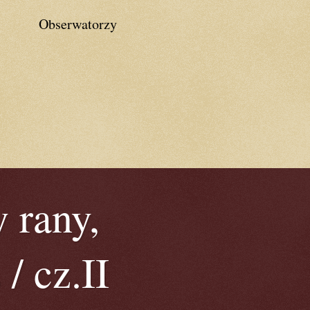
Obserwatorzy
 rany,
/ cz.II