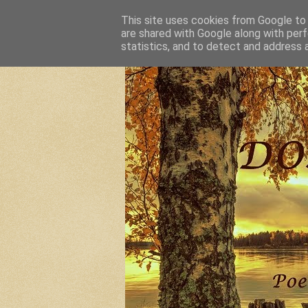
This site uses cookies from Google to d
are shared with Google along with perf
statistics, and to detect and address 