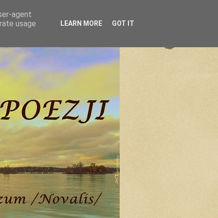
user-agent
erate usage
LEARN MORE
GOT IT