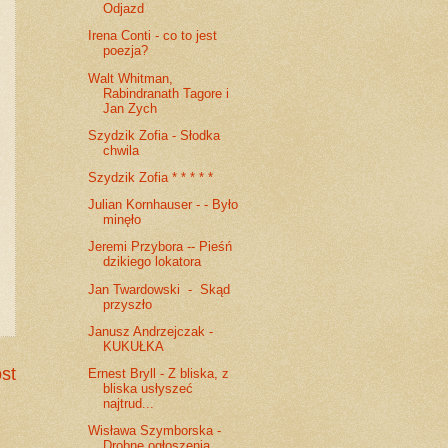
Odjazd
Irena Conti - co to jest
poezja?
Walt Whitman,
Rabindranath Tagore i
Jan Zych
Szydzik Zofia - Słodka
chwila
Szydzik Zofia * * * * *
Julian Kornhauser - - Było
minęło
Jeremi Przybora -- Pieśń
dzikiego lokatora
Jan Twardowski - Skąd
przyszło
Janusz Andrzejczak -
KUKUŁKA
st
Ernest Bryll - Z bliska, z
bliska usłyszeć
najtrud...
Wisława Szymborska -
Drobne ogłoszenia