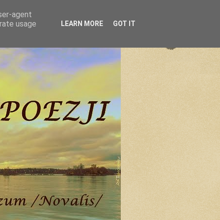
user-agent
erate usage
LEARN MORE
GOT IT