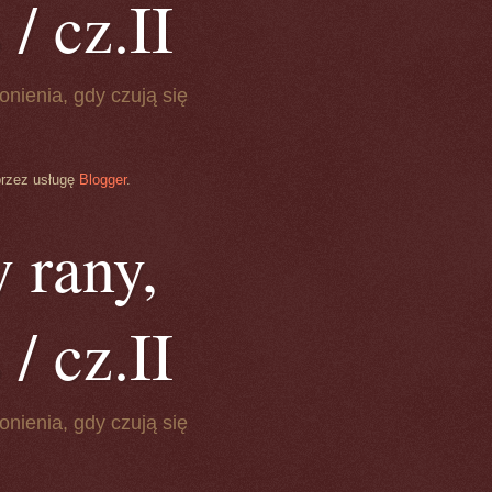
/ cz.II
onienia, gdy czują się
przez usługę
Blogger
.
 rany,
/ cz.II
onienia, gdy czują się