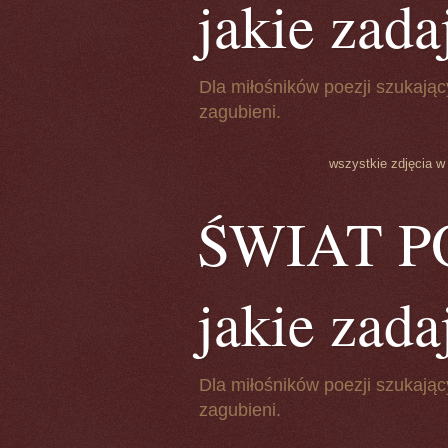
jakie zada
Dla miłośników poezji szukając
zagubieni.
wszystkie zdjęcia w
ŚWIAT POE
jakie zada
Dla miłośników poezji szukając
zagubieni.