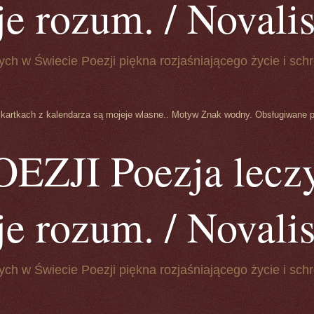
je rozum. / Novalis 
ych w Świecie Poezji piękna rozjaśniającego życie i schr
 kartkach z kalendarza są mojeje wlasne.. Motyw Znak wodny. Obsługiwane 
ZJI Poezja leczy
je rozum. / Novalis 
ych w Świecie Poezji piękna rozjaśniającego życie i schr