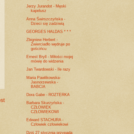
Jerzy Jurandot - Męski
kapelusz
Anna Świrszczyńska -
Dzieci się zadziwią
GEORGES HALDAS * * *
Zbigniew Herbert -
Zwierciadło wędruje po
gościńcu
Ernest Bryll - Miłości mojej
mówię do widzenia
Jan Twardowski - Ile razy
Maria Pawlikowska-
Jasnorzewska -
BABCIA
Dora Gabe - ROZTERKA
st
Barbara Skurzyńska -
CZŁOWIEK
CZŁOWIEKOWI
Edward STACHURA -
Człowiek człowiekowi
Dziś 27 stycznia przypada