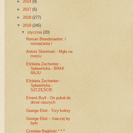
►
2014
(9)
►
2017
(5)
►
2018
(277)
▼
2019
(245)
▼
stycznia
(20)
Roman Brandstaetter. /
rozważania /
Antoni Słonimski - Mgła na
morzu
Elżbieta Zechenter -
Spławińska - BRAK
RAJU
Elżbieta Zechenter -
Spławińska -
SZCZĘŚCIE
Ernest Bryll - On pukał do
drzwi naszych
George Eliot - Trzy kolory
George Eliot -- Inaczej by
było
Czesław Bagiński * * *