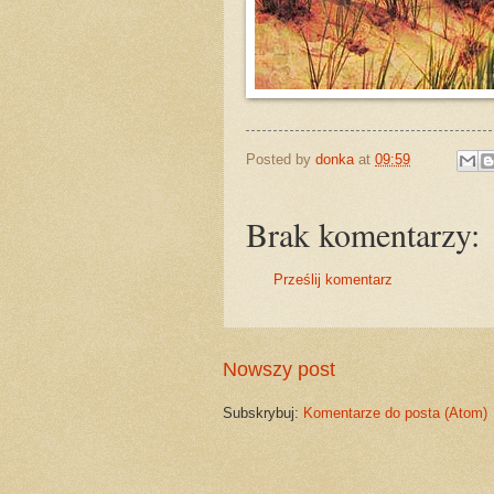
Posted by
donka
at
09:59
Brak komentarzy:
Prześlij komentarz
Nowszy post
Subskrybuj:
Komentarze do posta (Atom)