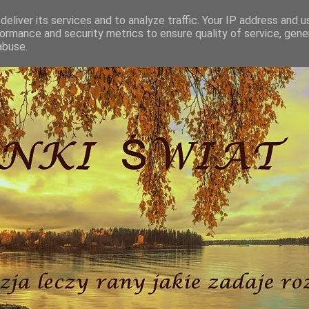
eliver its services and to analyze traffic. Your IP address and 
ormance and security metrics to ensure quality of service, gen
abuse.