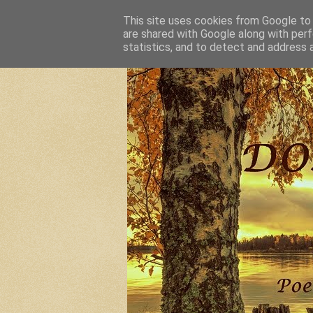
This site uses cookies from Google to d
are shared with Google along with perf
statistics, and to detect and address 