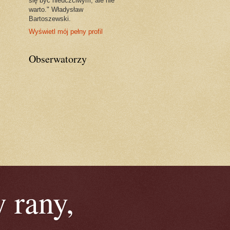
się być nieuczciwym, ale nie
warto." Władysław
Bartoszewski.
Wyświetl mój pełny profil
Obserwatorzy
 rany,