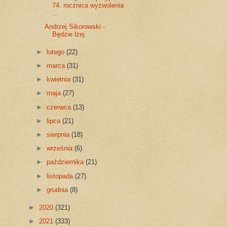
74. rocznica wyzwolenia
...
Andrzej Sikorowski -
Będzie lżej
►
lutego
(22)
►
marca
(31)
►
kwietnia
(31)
►
maja
(27)
►
czerwca
(13)
►
lipca
(21)
►
sierpnia
(18)
►
września
(6)
►
października
(21)
►
listopada
(27)
►
grudnia
(8)
►
2020
(321)
►
2021
(333)