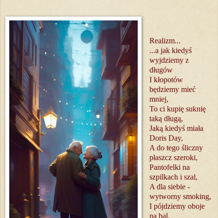
Realizm...
...a jak kiedyś
wyjdziemy z
długów
I kłopotów
będziemy mieć
mniej,
To ci kupię suknię
taką długą,
Jaką kiedyś miała
Doris Day,
A do tego śliczny
płaszcz szeroki,
Pantofelki na
szpilkach i szal,
A dla siebie -
wytworny smoking,
I pójdziemy oboje
na bal.