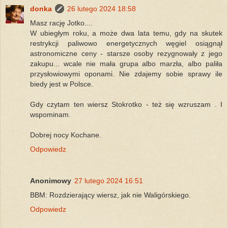
donka
26 lutego 2024 18:58
Masz rację Jotko....
W ubiegłym roku, a może dwa lata temu, gdy na skutek
restrykcji paliwowo energetycznych węgiel osiągnął
astronomiczne ceny - starsze osoby rezygnowały z jego
zakupu... wcale nie mała grupa albo marzła, albo paliła
przysłowiowymi oponami. Nie zdajemy sobie sprawy ile
biedy jest w Polsce.
Gdy czytam ten wiersz Stokrotko - też się wzruszam . I
wspominam.
Dobrej nocy Kochane.
Odpowiedz
Anonimowy
27 lutego 2024 16:51
BBM: Rozdzierający wiersz, jak nie Waligórskiego.
Odpowiedz