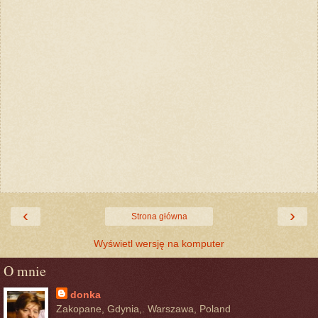
‹
›
Strona główna
Wyświetl wersję na komputer
O mnie
donka
Zakopane, Gdynia,. Warszawa, Poland