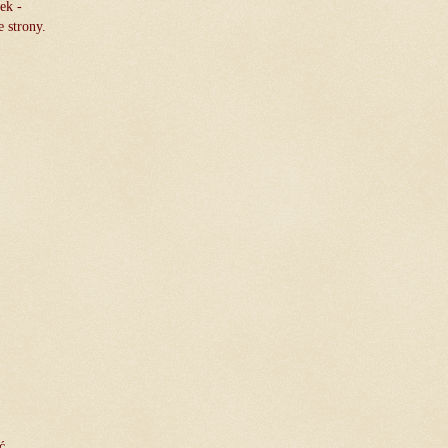
ek -
 strony.
ć.