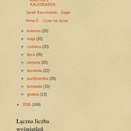
KARTKA Z
KALENDARZA
Jacek Kaczmarski - Zegar
Anna G. - Czas na zycie.
►
kwietnia
(26)
►
maja
(32)
►
czerwca
(20)
►
lipca
(26)
►
sierpnia
(25)
►
września
(22)
►
października
(26)
►
listopada
(15)
►
grudnia
(13)
►
2026
(169)
Łączna liczba
wyświetleń