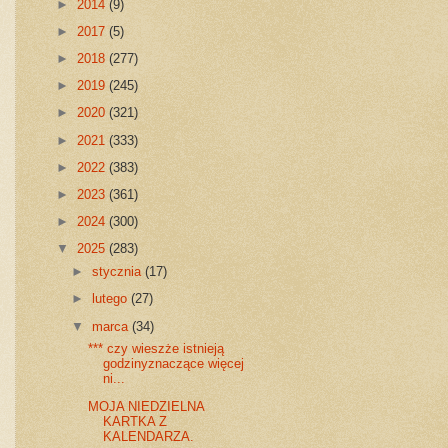
►
2014
(9)
►
2017
(5)
►
2018
(277)
►
2019
(245)
►
2020
(321)
►
2021
(333)
►
2022
(383)
►
2023
(361)
►
2024
(300)
▼
2025
(283)
►
stycznia
(17)
►
lutego
(27)
▼
marca
(34)
*** czy wieszże istnieją
godzinyznaczące więcej
ni...
MOJA NIEDZIELNA
KARTKA Z
KALENDARZA.