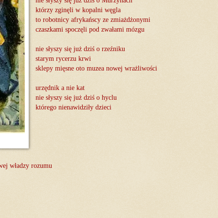
nie słyszy się już dziś o Murzynach
którzy zginęli w kopalni węgla
to robotnicy afrykańscy ze zmiażdżonymi
czaszkami spoczęli pod zwałami mózgu
nie słyszy się już dziś o rzeźniku
starym rycerzu krwi
sklepy mięsne oto muzea nowej wrażliwości
urzędnik a nie kat
nie słyszy się już dziś o hyclu
którego nienawidziły dzieci
wej władzy rozumu