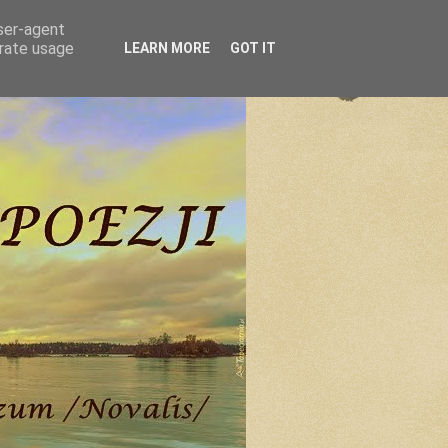
user-agent
erate usage
LEARN MORE
GOT IT