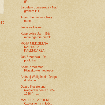
ga
Jarosław Borszewicz - Nad
grobem H.P.
Adam Ziemianin - Jaką
cenę...
st
Jeszcze Halina:
Kasprowicz Jan - Gdy
mnie ogarnia zmrok
MOJA NIEDZIELNA
KARTKA Z
KALENDARZA.
Jan Brzechwa - Do
podlotka
Adam Kreczmar -
Ptaszkowie niebiescy
Andrzej Waligórski - Droga
do domu
Dezso Kosztolanyi
(węgierski poeta 1885-
1936r.) - ...
MARIUSZ PARLICKI. -
Czekanie na miłość,