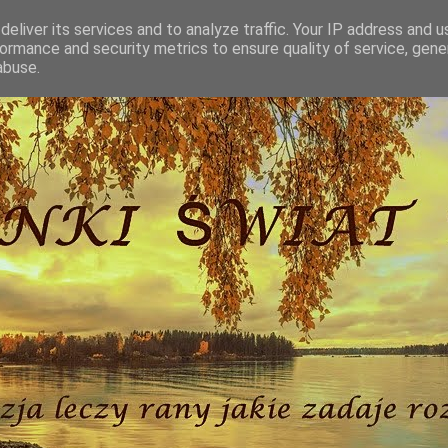
eliver its services and to analyze traffic. Your IP address and 
ormance and security metrics to ensure quality of service, gen
abuse.