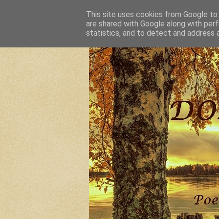
This site uses cookies from Google to d
are shared with Google along with perf
statistics, and to detect and address 