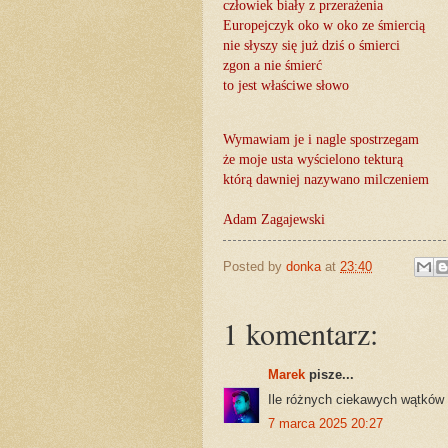
człowiek biały z przerażenia
Europejczyk oko w oko ze śmiercią
nie słyszy się już dziś o śmierci
zgon a nie śmierć
to jest właściwe słowo
Wymawiam je i nagle spostrzegam
że moje usta wyścielono tekturą
którą dawniej nazywano milczeniem
Adam Zagajewski
Posted by
donka
at
23:40
1 komentarz:
Marek
pisze...
Ile różnych ciekawych wątków
7 marca 2025 20:27