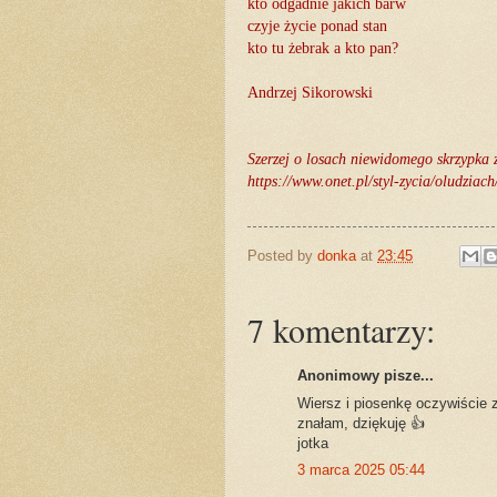
kto odgadnie jakich barw
czyje życie ponad stan
kto tu żebrak a kto pan?
Andrzej Sikorowski
Szerzej o losach niewidomego skrzypka
https://www.onet.pl/styl-zycia/oludzia
Posted by
donka
at
23:45
7 komentarzy:
Anonimowy pisze...
Wiersz i piosenkę oczywiście 
znałam, dziękuję 👍
jotka
3 marca 2025 05:44