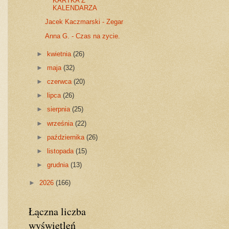
KARTKA Z
KALENDARZA
Jacek Kaczmarski - Zegar
Anna G. - Czas na zycie.
►
kwietnia
(26)
►
maja
(32)
►
czerwca
(20)
►
lipca
(26)
►
sierpnia
(25)
►
września
(22)
►
października
(26)
►
listopada
(15)
►
grudnia
(13)
►
2026
(166)
Łączna liczba
wyświetleń