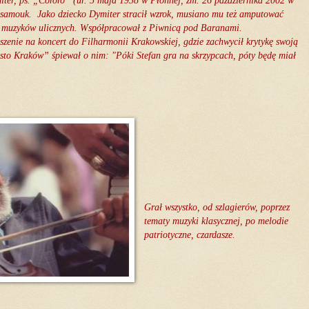
iter, ps. „Cororo” (ur. 5 maja 1938 w Płonnej, zm. 26 października 2002 w
, samouk.
Jako dziecko Dymiter stracił wzrok, musiano mu też amputować
ch muzyków ulicznych. Współpracował z Piwnicą pod Baranami.
zenie na koncert do Filharmonii Krakowskiej, gdzie zachwycił krytykę swoją
to Kraków” śpiewał o nim: "Póki Stefan gra na skrzypcach, póty będę miał
Grał wszystko, od szlagierów, poprzez
tematy muzyki klasycznej, po melodie
patriotyczne, czardasze.