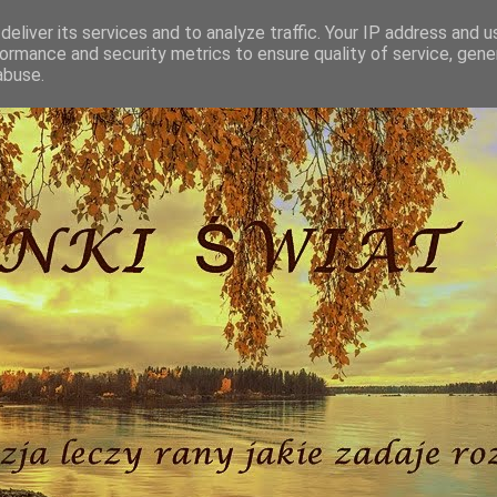
eliver its services and to analyze traffic. Your IP address and 
ormance and security metrics to ensure quality of service, gen
abuse.