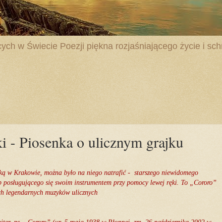
ych w Świecie Poezji piękna rozjaśniającego życie i schr
i - Piosenka o ulicznym grajku
ńską w Krakowie, można było na niego natrafić - starszego niewidomego
b posługującego się swoim instrumentem przy pomocy lewej ręki. To „Cororo”
ch legendarnych muzyków ulicznych