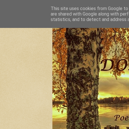
This site uses cookies from Google to d
are shared with Google along with perf
statistics, and to detect and address 