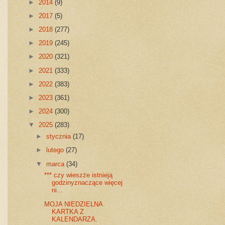
►
2014
(9)
►
2017
(5)
►
2018
(277)
►
2019
(245)
►
2020
(321)
►
2021
(333)
►
2022
(383)
►
2023
(361)
►
2024
(300)
▼
2025
(283)
►
stycznia
(17)
►
lutego
(27)
▼
marca
(34)
*** czy wieszże istnieją
godzinyznaczące więcej
ni...
MOJA NIEDZIELNA
KARTKA Z
KALENDARZA.