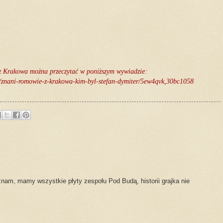
 z Krakowa można przeczytać w poniższym wywiadzie:
ch/znani-romowie-z-krakowa-kim-byl-stefan-dymiter/5ew4qvk,30bc1058
znam, mamy wszystkie płyty zespołu Pod Budą, historii grajka nie