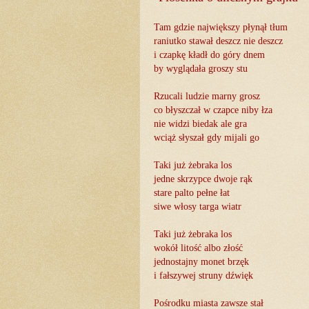
Tam gdzie największy płynął tłum
raniutko stawał deszcz nie deszcz
i czapkę kładł do góry dnem
by wyglądała groszy stu
Rzucali ludzie marny grosz
co błyszczał w czapce niby łza
nie widzi biedak ale gra
wciąż słyszał gdy mijali go
Taki już żebraka los
jedne skrzypce dwoje rąk
stare palto pełne łat
siwe włosy targa wiatr
Taki już żebraka los
wokół litość albo złość
jednostajny monet brzęk
i fałszywej struny dźwięk
Pośrodku miasta zawsze stał