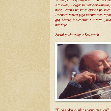
W Wikipedii czytamy o nim:
Stefan Dym
Krakowie) – cygański skrzypek-wirtuoz
nogę. Jeden z najsławniejszych polski
Uhonorowaniem jego talentu było zapros
grą. Maciej Maleńczuk w utworze „Mias
nadzieję.....
Został pochowany w Kowarach.
"Piosenka o ulicznym grajku"