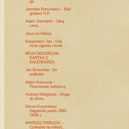
ga
Jarosław Borszewicz - Nad
grobem H.P.
Adam Ziemianin - Jaką
cenę...
Jeszcze Halina:
Kasprowicz Jan - Gdy
mnie ogarnia zmrok
MOJA NIEDZIELNA
KARTKA Z
KALENDARZA.
Jan Brzechwa - Do
podlotka
Adam Kreczmar -
Ptaszkowie niebiescy
Andrzej Waligórski - Droga
do domu
Dezso Kosztolanyi
(węgierski poeta 1885-
1936r.) - ...
MARIUSZ PARLICKI. -
Czekanie na miłość,