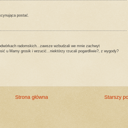
scynująca postać.
odwórkach radomskich...zawsze wzbudzali we mnie zachwyt
osić u Mamy grosik i wrzucić...niektórzy rzucali pogardliwie?, z wygody?
Strona główna
Starszy po