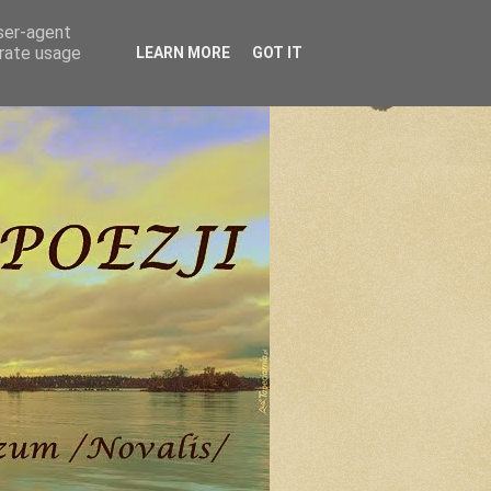
user-agent
erate usage
LEARN MORE
GOT IT