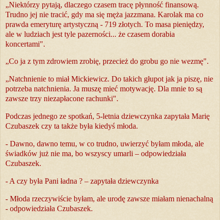
„Niektórzy pytają, dlaczego czasem tracę płynność finansową.
Trudno jej nie tracić, gdy ma się męża jazzmana. Karolak ma co
prawda emeryturę artystyczną - 719 złotych. To masa pieniędzy,
ale w ludziach jest tyle pazerności... że czasem dorabia
koncertami".
„Co ja z tym zdrowiem zrobię, przecież do grobu go nie wezmę".
„Natchnienie to miał Mickiewicz. Do takich głupot jak ja piszę, nie
potrzeba natchnienia. Ja muszę mieć motywację. Dla mnie to są
zawsze trzy niezapłacone rachunki".
Podczas jednego ze spotkań, 5-letnia dziewczynka zapytała Marię
Czubaszek czy ta także była kiedyś młoda.
- Dawno, dawno temu, w co trudno, uwierzyć byłam młoda, ale
świadków już nie ma, bo wszyscy umarli – odpowiedziała
Czubaszek.
- A czy była Pani ładna ? – zapytała dziewczynka
- Młoda rzeczywiście byłam, ale urodę zawsze miałam nienachalną
- odpowiedziała Czubaszek.