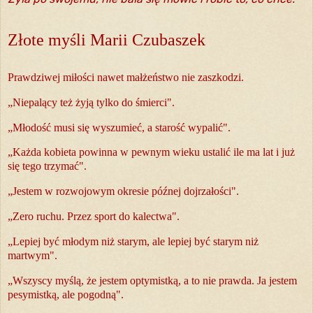
Złote myśli Marii Czubaszek
Prawdziwej miłości nawet małżeństwo nie zaszkodzi.
„Niepalący też żyją tylko do śmierci".
„Młodość musi się wyszumieć, a starość wypalić".
„Każda kobieta powinna w pewnym wieku ustalić ile ma lat i już
się tego trzymać".
„Jestem w rozwojowym okresie późnej dojrzałości".
„Zero ruchu. Przez sport do kalectwa".
„Lepiej być młodym niż starym, ale lepiej być starym niż
martwym".
„Wszyscy myślą, że jestem optymistką, a to nie prawda. Ja jestem
pesymistką, ale pogodną".