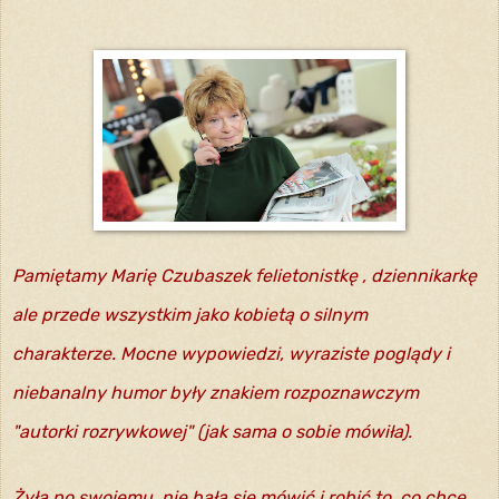
Pamiętamy Marię Czubaszek felietonistkę , dziennikarkę
ale przede wszystkim jako kobietą o silnym
charakterze. Mocne wypowiedzi, wyraziste poglądy i
niebanalny humor były znakiem rozpoznawczym
"autorki rozrywkowej" (jak sama o sobie mówiła).
Żyła po swojemu, nie bała się mówić i robić to, co chce.