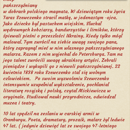
pańszczyźniany
w dobrach polskiego magnata. W dziewiątym roku życia
Taras Szewczenko stracił matkę, w jedenastym -ojca.
Jako dziecko był pastuchem wiejskim. Słuchał
wędrownych kobziarzy, bandurzystów i lirników, którzy
śpiewali pieśni o przeszłości Ukrainy. Kiedy tylko mógł
malował. Tym zwrócił na siebie uwagę swojego pana,
który zapragnął mieć w nim własnego pańszczyźnianego
malarza. Razem z nim wyjechał do Petersburga. Tam na
jego talent zwrócili uwagę ukraińscy artyści. Zebrali
pieniądze i wykupili go z niewoli pańszczyźnianej. 22
kwietnia 1838 roku Szewczenko stał się wolnym
człowiekiem.
Po swoim wyzwoleniu Szewczenko
intensywnie uzupełniał wykształcenie, pochłaniał
literaturę rosyjską i polską, czytał Mickiewicza w
oryginale. Studiował nauki przyrodnicze, odwiedzał
muzea i teatry.
10 lat spędził na zesłaniu w carskiej armii w
Orenburgu.
Poeta, dramaturg, prozaik, malarz żył ledwie
47 lat. (
jedynie dziewięć lat ze swojego 47-letniego