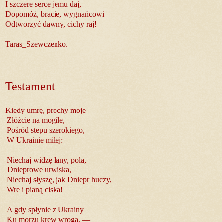
I szczere serce jemu daj,
Dopomóż, bracie, wygnańcowi
Odtworzyć dawny, cichy raj!
Taras_Szewczenko.
Testament
Kiedy umrę, prochy moje
Złóżcie na mogile,
Pośród stepu szerokiego,
W Ukrainie miłej:
Niechaj widzę łany, pola,
Dnieprowe urwiska,
Niechaj słyszę, jak Dniepr huczy,
Wre i pianą ciska!
A gdy spłynie z Ukrainy
Ku morzu krew wroga, —