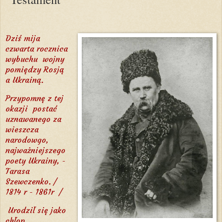
Dziś mija
czwarta rocznica
wybuchu wojny
pomiędzy Rosją
a Ukrainą.
Przypomnę z tej
okazji postać
uznawanego za
wieszcza
narodowgo,
najważniejszego
poety Ukrainy, -
Tarasa
Szewczenko. /
1814 r - 1861r /
Urodził się jako
chłop