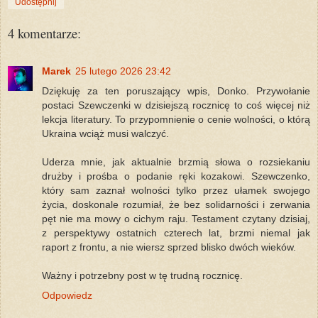
Udostępnij
4 komentarze:
Marek
25 lutego 2026 23:42
Dziękuję za ten poruszający wpis, Donko. Przywołanie
postaci Szewczenki w dzisiejszą rocznicę to coś więcej niż
lekcja literatury. To przypomnienie o cenie wolności, o którą
Ukraina wciąż musi walczyć.
Uderza mnie, jak aktualnie brzmią słowa o rozsiekaniu
drużby i prośba o podanie ręki kozakowi. Szewczenko,
który sam zaznał wolności tylko przez ułamek swojego
życia, doskonale rozumiał, że bez solidarności i zerwania
pęt nie ma mowy o cichym raju. Testament czytany dzisiaj,
z perspektywy ostatnich czterech lat, brzmi niemal jak
raport z frontu, a nie wiersz sprzed blisko dwóch wieków.
Ważny i potrzebny post w tę trudną rocznicę.
Odpowiedz