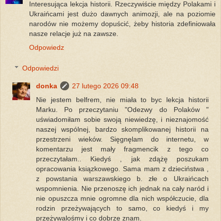
Interesująca lekcja historii. Rzeczywiście między Polakami i
Ukraińcami jest dużo dawnych animozji, ale na poziomie
narodów nie możemy dopuścić, żeby historia zdefiniowała
nasze relacje już na zawsze.
Odpowiedz
Odpowiedzi
donka
27 lutego 2026 09:48
Nie jestem belfrem, nie miała to byc lekcja historii
Marku. Po przeczytaniu "Odezwy do Polaków "
uświadomiłam sobie swoją niewiedzę, i nieznajomość
naszej wspólnej, bardzo skomplikowanej historii na
przestrzeni wieków. Sięgnęlam do internetu, w
komentarzu jest mały fragmencik z tego co
przeczytałam.. Kiedyś , jak zdążę poszukam
opracowania ksiązkowego. Sama mam z dzieciństwa ,
z powstania warszawskiego b. złe o Ukraińcach
wspomnienia. Nie przenoszę ich jednak na cały naród i
nie opuszcza mnie ogromne dla nich współczucie, dla
rodzin przeżywających to samo, co kiedyś i my
przeżywalośmy i co dobrze znam.