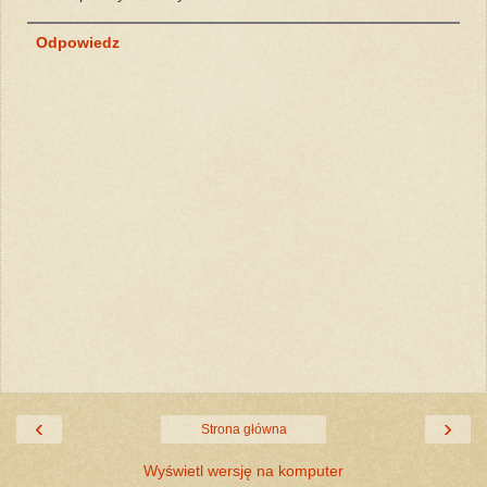
Odpowiedz
‹
›
Strona główna
Wyświetl wersję na komputer