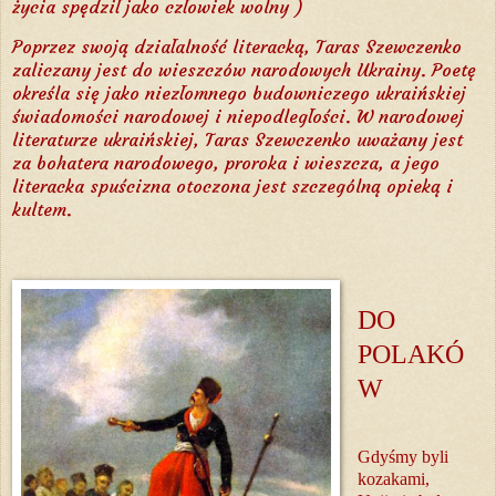
życia spędził jako człowiek wolny )
Poprzez swoją działalność literacką, Taras Szewczenko
zaliczany jest do wieszczów narodowych Ukrainy. Poetę
określa się jako niezłomnego budowniczego ukraińskiej
świadomości narodowej i niepodległości. W narodowej
literaturze ukraińskiej, Taras Szewczenko uważany jest
za bohatera narodowego, proroka i wieszcza, a jego
literacka spuścizna otoczona jest szczególną opieką i
kultem.
DO
POLAKÓ
W
Gdyśmy byli
kozakami,