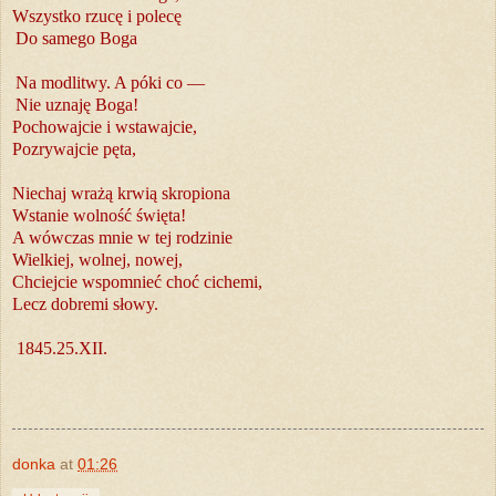
Wszystko rzucę i polecę
Do samego Boga
Na modlitwy. A póki co —
Nie uznaję Boga!
Pochowajcie i wstawajcie,
Pozrywajcie pęta,
Niechaj wrażą krwią skropiona
Wstanie wolność święta!
A wówczas mnie w tej rodzinie
Wielkiej, wolnej, nowej,
Chciejcie wspomnieć choć cichemi,
Lecz dobremi słowy.
1845.25.XII.
donka
at
01:26