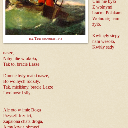
Unii nie było
Z wolnymi
braćmi Polakami
Wolno się nam
żyło.
Kwitnęły stepy
T
mal.
aras Szewczenko
1842
nam wesoło,
Kwitły sady
nasze,
Niby lilie w około,
Tak to, bracie Lasze.
Dumne były matki nasze,
Bo wolnych rodziły.
Tak, mieliśmy, bracie Lasze
I wolność i siły.
Ale oto w imię Boga
Przyszli Jezuici,
Zapalona chata droga,
A my krwią obmyci!