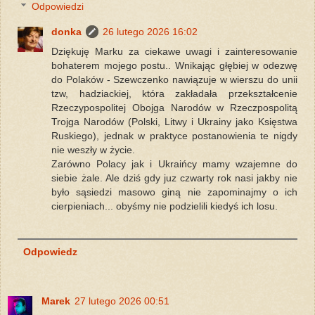
Odpowiedzi
donka
26 lutego 2026 16:02
Dziękuję Marku za ciekawe uwagi i zainteresowanie
bohaterem mojego postu.. Wnikając głębiej w odezwę
do Polaków - Szewczenko nawiązuje w wierszu do unii
tzw, hadziackiej, która zakładała przekształcenie
Rzeczypospolitej Obojga Narodów w Rzeczpospolitą
Trojga Narodów (Polski, Litwy i Ukrainy jako Księstwa
Ruskiego), jednak w praktyce postanowienia te nigdy
nie weszły w życie.
Zarówno Polacy jak i Ukraińcy mamy wzajemne do
siebie żale. Ale dziś gdy juz czwarty rok nasi jakby nie
było sąsiedzi masowo giną nie zapominajmy o ich
cierpieniach... obyśmy nie podzielili kiedyś ich losu.
Odpowiedz
Marek
27 lutego 2026 00:51