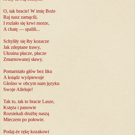
O, tak bracie! W imię Boże
Raj nasz zamącili,
I rozlało się krwi morze,
A chatę — spalili...
Schyliły się łby kozacze
Jak zdeptane trawy,
Ukraina płacze, płacze
Zmarnowanej sławy.
Pomarniało głów bez liku
A ksiądz wyśpiewuje
Głośno w obcym nam języku
Swoje Alleluje!
Tak to, tak to bracie Lasze,
Księża i panowie
Rozsiekali drużbę naszą
Mieczem po połowie.
Podaj-że rękę kozakowi