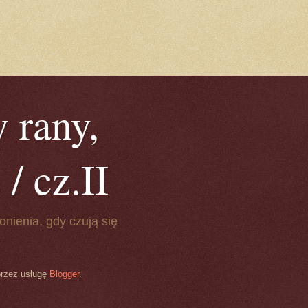
 rany,
/ cz.II
onienia, gdy czują się
przez usługę
Blogger
.