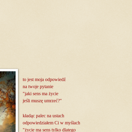
to jest moja odpowiedź
na twoje pytanie
"jaki sens ma życie
jeśli muszę umrzeć?"
kładąc palec na ustach
odpowiedziałem Ci w myślach
"życie ma sens tylko dlatego