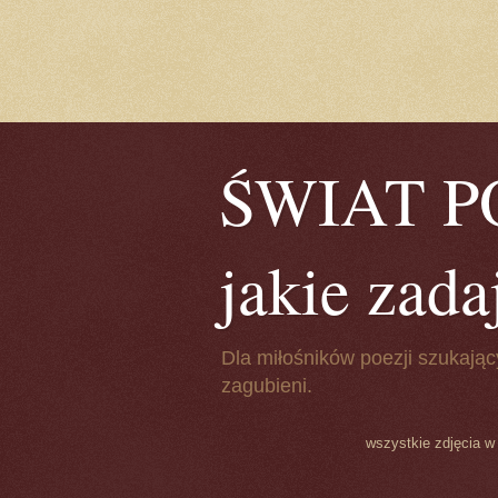
ŚWIAT POE
jakie zada
Dla miłośników poezji szukając
zagubieni.
wszystkie zdjęcia w