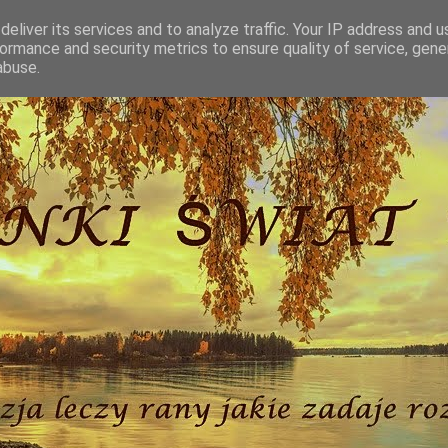
eliver its services and to analyze traffic. Your IP address and 
ormance and security metrics to ensure quality of service, gen
abuse.