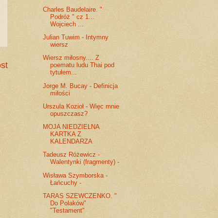
Charles Baudelaire. "
Podróż " cz 1...
Wojciech ...
Julian Tuwim - Intymny
wiersz
Wiersz miłosny.... Z
st
poematu ludu Thai pod
tytułem...
Jorge M. Bucay - Definicja
miłości
Urszula Kozioł - Więc mnie
opuszczasz?
MOJA NIEDZIELNA
KARTKA Z
KALENDARZA
Tadeusz Różewicz -
Walentynki (fragmenty) -
Wisława Szymborska -
Łańcuchy -
TARAS SZEWCZENKO. "
Do Polaków"
"Testament"