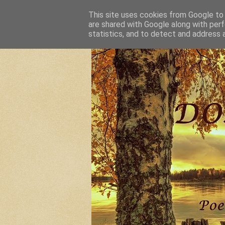
This site uses cookies from Google to d
are shared with Google along with perf
statistics, and to detect and address 