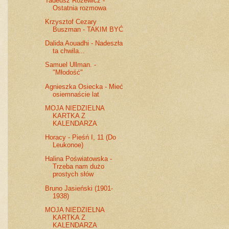
Tadeusz Różewicz -
Ostatnia rozmowa
Krzysztof Cezary
Buszman - TAKIM BYĆ
Dalida Aouadhi - Nadeszła
ta chwila...
Samuel Ullman. -
"Młodość"
Agnieszka Osiecka - Mieć
osiemnaście lat
MOJA NIEDZIELNA
KARTKA Z
KALENDARZA
Horacy - Pieśń I, 11 (Do
Leukonoe)
Halina Poświatowska -
Trzeba nam dużo
prostych słów
Bruno Jasieński (1901-
1938)
MOJA NIEDZIELNA
KARTKA Z
KALENDARZA