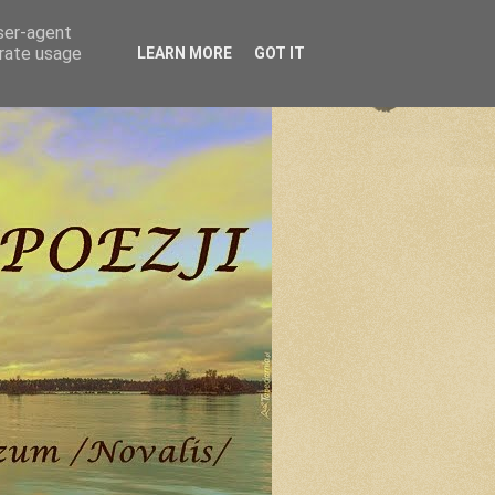
user-agent
erate usage
LEARN MORE
GOT IT