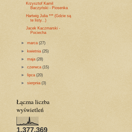
Krzysztof Kamil
Baczyński - Piosenka
Hartwig Julia *** (Gdzie są
te listy...)
Jacek Kaczmarski -
Pociecha
►
marca
(27)
►
kwietnia
(25)
►
maja
(28)
►
czerwca
(15)
►
lipca
(20)
►
sierpnia
(3)
Łączna liczba
wyświetleń
1,377,369