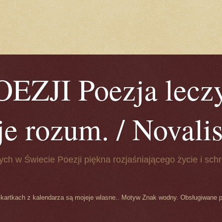
ZJI Poezja leczy
je rozum. / Novalis 
ych w Świecie Poezji piękna rozjaśniającego życie i schr
 kartkach z kalendarza są mojeje wlasne.. Motyw Znak wodny. Obsługiwane 