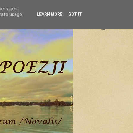
user-agent
erate usage
LEARN MORE
GOT IT