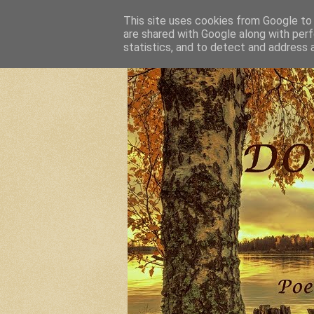
This site uses cookies from Google to d
are shared with Google along with perf
statistics, and to detect and address 