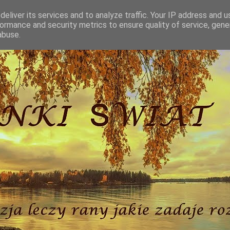
eliver its services and to analyze traffic. Your IP address and 
ormance and security metrics to ensure quality of service, gen
abuse.