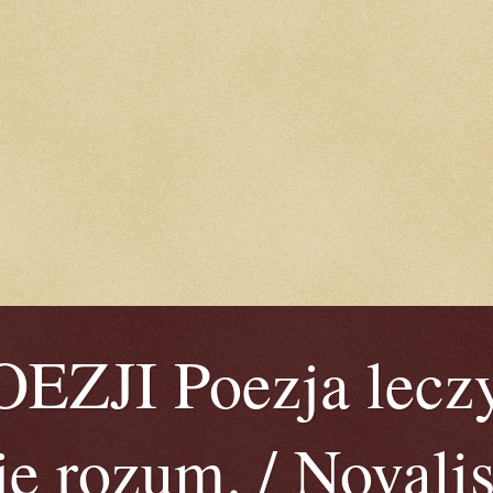
ZJI Poezja leczy
je rozum. / Novalis 