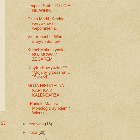
Leopold Staff - CZUCIE
NIEWINNE
Dzień Matki. Krótkie
wyrywkowe
wepomnienia.
Victor Fischl - Woń
starych domów
Kornel Makuszyński -
ROZMOWA Z
ZEGAREM
Dmytro Pawłyczko ***
"Moja ty grzeszna"...
"Świerki"
MOJA NIEDZIELNA
KARTKA Z
KALENDARZA.
. Parlicki Mariusz -
Monolog z synkiem /
Wiersz...
st
►
czerwca
(15)
►
lipca
(20)