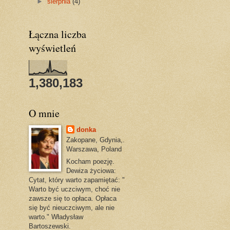
►
sierpnia
(4)
Łączna liczba
wyświetleń
1,380,183
O mnie
donka
Zakopane, Gdynia,.
Warszawa, Poland
Kocham poezję.
Dewiza życiowa:
Cytat, który warto zapamiętać: "
Warto być uczciwym, choć nie
zawsze się to opłaca. Opłaca
się być nieuczciwym, ale nie
warto." Władysław
Bartoszewski.