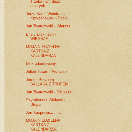
Trzeba nam dużo
prostych ...
Jerzy Kamil Weintraub-
Krzyżanowski - Popiół
Jan Twardowski - Wiersze
Emily Dickinson -
WIERSZE
MOJA NIEDZIELNA
KARTKA Z
KALENDARZA
Dzik udomowiony,
Julian Tuwim - Archanioł
Jeremi Przybora -
BALLADA Z TRUPEM
Jan Twardowski - Szukasz
Szymborska Wisława -
Utopia
Jan Kasprowicz ........
MOJA NIEDZIELNA
KARTKA Z
KALENDARZA.