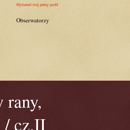
Wyświetl mój pełny profil
Obserwatorzy
 rany,
/ cz.II