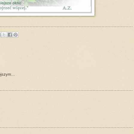
niejszym…