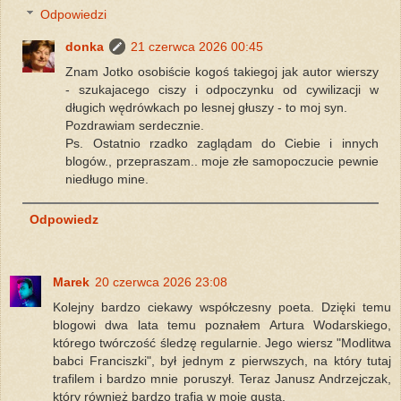
Odpowiedzi
donka
21 czerwca 2026 00:45
Znam Jotko osobiście kogoś takiegoj jak autor wierszy
- szukajacego ciszy i odpoczynku od cywilizacji w
długich wędrówkach po lesnej głuszy - to moj syn.
Pozdrawiam serdecznie.
Ps. Ostatnio rzadko zaglądam do Ciebie i innych
blogów., przepraszam.. moje złe samopoczucie pewnie
niedługo mine.
Odpowiedz
Marek
20 czerwca 2026 23:08
Kolejny bardzo ciekawy współczesny poeta. Dzięki temu
blogowi dwa lata temu poznałem Artura Wodarskiego,
którego twórczość śledzę regularnie. Jego wiersz "Modlitwa
babci Franciszki", był jednym z pierwszych, na który tutaj
trafilem i bardzo mnie poruszył. Teraz Janusz Andrzejczak,
który również bardzo trafia w moje gusta.