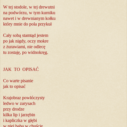
W tej stodole, w tej drewutni
na podwórzu, w tym kurniku
nawet i w drewnianym kołku
który mnie do pola przykuł
Cały sobą stamtąd jestem
po jak nigdy, oczy mokre
z żurawiami, nie odlecę
tu zostaję, po widnokręg.
JAK TO OPISAĆ
Co warte pisanie
jak to opisać
Krajobraz powłóczysty
ledwo w zarysach
przy drodze
kilka lip i jarzębin
i kapliczka w głębi
w niej baba w chuście