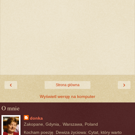
‹
›
Strona główna
Wyświetl wersję na komputer
O mnie
donka
Zakopane, Gdynia,. Warszawa, Poland
Kocham poezję. Dewiza życiowa: Cytat, który warto