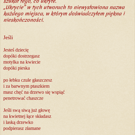
szukał tego, co ukryte.
„Ukrycie” w tych utworach to niewysłowiona nazwa
każdego miejsca, w którym doświadczyłem piękna i
nieskończoności.
Jeśli
Jesteś dziecię
dopóki dostrzegasz
motylka na kwiecie
dopóki pieska
po łebku czule głaszczesz
i za barwnym ptaszkiem
masz chęć na drzewo się wspiąć
penetrować chaszcze
Jeśli swą siwą już głowę
na kwietnej łące składasz
i laską drzewko
podpierasz złamane