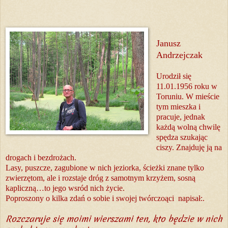
Janusz
Andrzejczak
Urodził się
11.01.1956 roku w
Toruniu. W mieście
tym mieszka i
pracuje, jednak
każdą wolną chwilę
spędza szukając
ciszy. Znajduję ją na
drogach i bezdrożach.
Lasy, puszcze, zagubione w nich jeziorka, ścieżki znane tylko
zwierzętom, ale i rozstaje dróg z samotnym krzyżem, sosną
kapliczną…to jego wsród nich życie.
Poproszony o kilka zdań o sobie i swojej twórczoąci napisał:.
Rozczaruje się moimi wierszami ten, kto będzie w nich