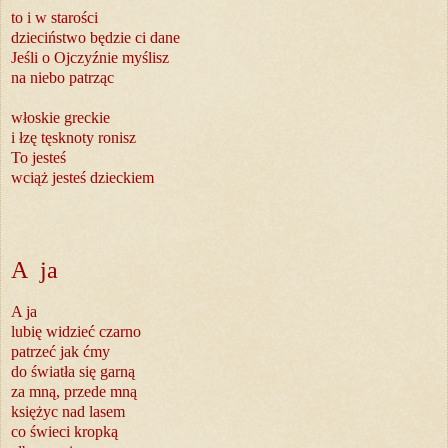
to i w starości
dzieciństwo będzie ci dane
Jeśli o Ojczyźnie myślisz
na niebo patrząc
włoskie greckie
i łzę tęsknoty ronisz
To jesteś
wciąż jesteś dzieckiem
A ja
A ja
lubię widzieć czarno
patrzeć jak ćmy
do światła się garną
za mną, przede mną
księżyc nad lasem
co świeci kropką