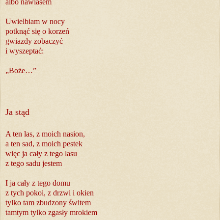
albo nawiasem
Uwielbiam w nocy
potknąć się o korzeń
gwiazdy zobaczyć
i wyszeptać:
„Boże…”
Ja stąd
A ten las, z moich nasion,
a ten sad, z moich pestek
więc ja cały z tego lasu
z tego sadu jestem
I ja cały z tego domu
z tych pokoi, z drzwi i okien
tylko tam zbudzony świtem
tamtym tylko zgasły mrokiem