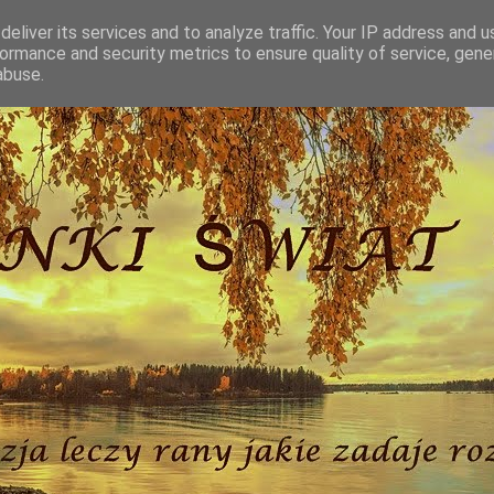
eliver its services and to analyze traffic. Your IP address and 
ormance and security metrics to ensure quality of service, gen
abuse.