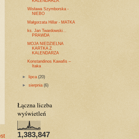
KALENDARZA.
Wisława Szymborska -
NIEBO
Małgorzata Hillar - MATKA
ks. Jan Twardowski...
PRAWDA
MOJA NIEDZIELNA
KARTKA Z
KALENDARZA
Konstandinos Kawafis –
Itaka
►
lipca
(20)
►
sierpnia
(6)
Łączna liczba
wyświetleń
1,383,847
st