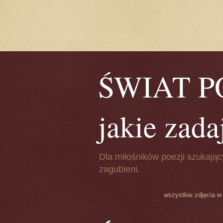
ŚWIAT POE
jakie zada
Dla miłośników poezji szukając
zagubieni.
wszystkie zdjęcia w