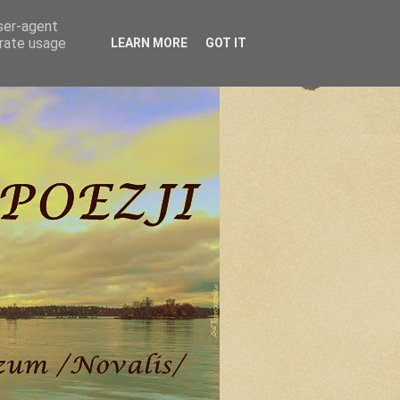
user-agent
erate usage
LEARN MORE
GOT IT