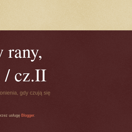
 rany,
/ cz.II
onienia, gdy czują się
przez usługę
Blogger
.