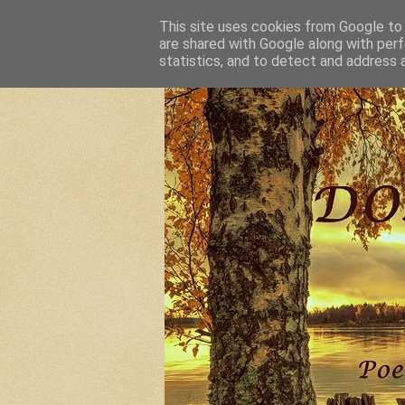
This site uses cookies from Google to d
are shared with Google along with perf
statistics, and to detect and address 