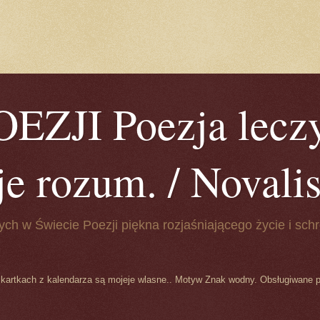
ZJI Poezja leczy
je rozum. / Novalis 
ych w Świecie Poezji piękna rozjaśniającego życie i schr
 kartkach z kalendarza są mojeje wlasne.. Motyw Znak wodny. Obsługiwane 