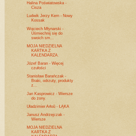
Halina Poświatowska -
Cisza
Ludwik Jerzy Kern - Nowy
Kossak
Wojciech Młynarski -
Uśmiechnij się do
swoich sm...
MOJA NIEDZIELNA
KARTKA Z
KALENDARZA.
Józef Baran - Więcej
czułości
Stanisław Barańczak -
Braki, odrzuty, produkty
z...
Jan Kasprowicz - Wiersze
do żony.
Uładzimier Arłoŭ - ŁĄKA
Janusz Andrzejczak -
Wiersze
MOJA NIEDZIELNA
KARTKA Z