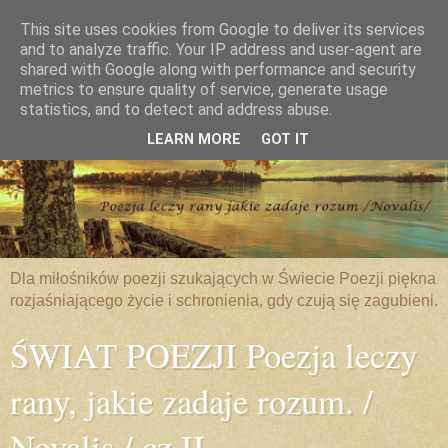
This site uses cookies from Google to deliver its services
and to analyze traffic. Your IP address and user-agent are
shared with Google along with performance and security
metrics to ensure quality of service, generate usage
statistics, and to detect and address abuse.
LEARN MORE
GOT IT
Dla miłośników poezji szukających w Świecie Poezji piękna
rozjaśniającego życie i schronienia, gdy czują się zagubieni.
ŚWIAT POEZJI Poezja leczy
rany, jakie zadaje rozum. /
Novalis / cz.II