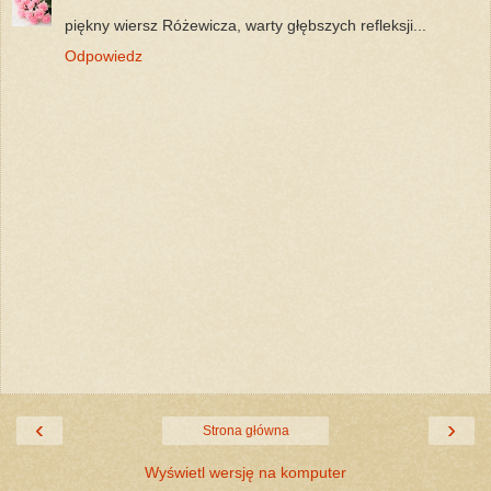
piękny wiersz Różewicza, warty głębszych refleksji...
Odpowiedz
‹
›
Strona główna
Wyświetl wersję na komputer