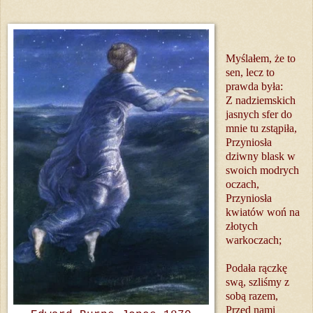
Myślałem, że to
sen, lecz to
prawda była:
Z nadziemskich
jasnych sfer do
mnie tu zstąpiła,
Przyniosła
dziwny blask w
swoich modrych
oczach,
Przyniosła
kwiatów woń na
złotych
warkoczach;
Podała rączkę
swą, szliśmy z
sobą razem,
Przed nami