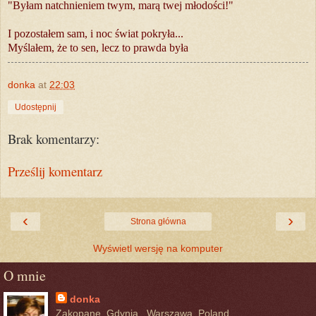
"Byłam natchnieniem twym, marą twej młodości!"
I pozostałem sam, i noc świat pokryła...
Myślałem, że to sen, lecz to prawda była
donka
at
22:03
Udostępnij
Brak komentarzy:
Prześlij komentarz
‹
›
Strona główna
Wyświetl wersję na komputer
O mnie
donka
Zakopane, Gdynia,. Warszawa, Poland