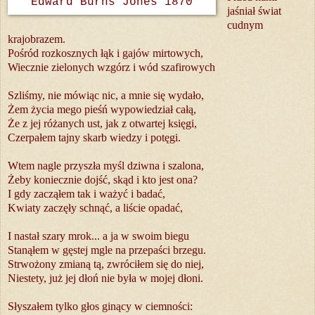
Edward Burns Jones 1870
jaśniał świat
cudnym
krajobrazem.
Pośród rozkosznych łąk i gajów mirtowych,
Wiecznie zielonych wzgórz i wód szafirowych
Szliśmy, nie mówiąc nic, a mnie się wydało,
Żem życia mego pieśń wypowiedział całą,
Że z jej różanych ust, jak z otwartej księgi,
Czerpałem tajny skarb wiedzy i potęgi.
Wtem nagle przyszła myśl dziwna i szalona,
Żeby koniecznie dojść, skąd i kto jest ona?
I gdy zacząłem tak i ważyć i badać,
Kwiaty zaczęły schnąć, a liście opadać,
I nastał szary mrok... a ja w swoim biegu
Stanąłem w gęstej mgle na przepaści brzegu.
Strwożony zmianą tą, zwróciłem się do niej,
Niestety, już jej dłoń nie była w mojej dłoni.
Słyszałem tylko głos ginący w ciemności: