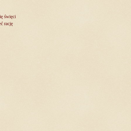
ię święci
ć rację