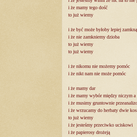
i że jesteśmy winni że nic na to ni
i że mamy tego dość
to już wiemy
i że być może byłoby lepiej zamkn
i że nie zamkniemy dzioba
to już wiemy
to już wiemy
i że nikomu nie możemy pomóc
i że nikt nam nie może pomóc
i że mamy dar
i że mamy wybór między niczym a
i że musimy gruntownie przeanaliz
i że wrzucamy do herbaty dwie kos
to już wiemy
i że jesteśmy przeciwko uciskowi
i że papierosy drożeją