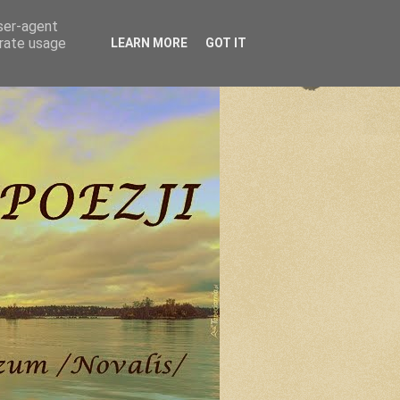
user-agent
erate usage
LEARN MORE
GOT IT