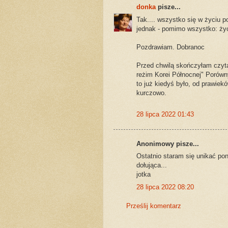
donka
pisze...
Tak.... wszystko się w życiu p
jednak - pomimo wszystko: życi
Pozdrawiam. Dobranoc
Przed chwilą skończyłam czyta
reżim Korei Północnej" Porówn
to już kiedyś było, od prawiek
kurczowo.
28 lipca 2022 01:43
Anonimowy pisze...
Ostatnio staram się unikać pon
dołująca...
jotka
28 lipca 2022 08:20
Prześlij komentarz