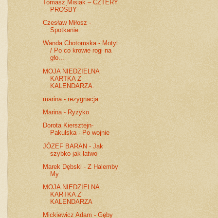
Tomasz Misiak – CZTERY
PROŚBY
Czesław Miłosz -
Spotkanie
Wanda Chotomska - Motyl
/ Po co krowie rogi na
gło...
MOJA NIEDZIELNA
KARTKA Z
KALENDARZA.
marina - rezygnacja
Marina - Ryzyko
Dorota Kiersztejn-
Pakulska - Po wojnie
JÓZEF BARAN - Jak
szybko jak łatwo
Marek Dębski - Z Halemby
My
MOJA NIEDZIELNA
KARTKA Z
KALENDARZA
Mickiewicz Adam - Gęby