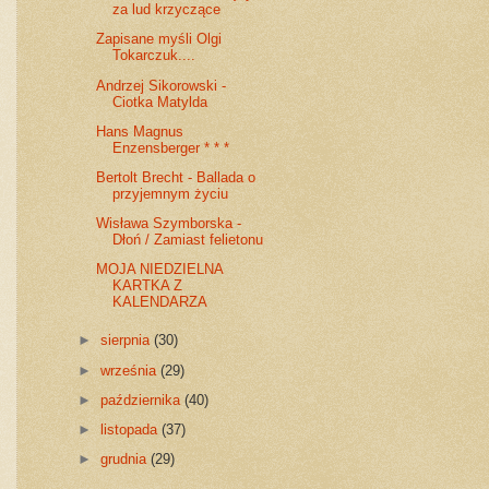
za lud krzyczące
Zapisane myśli Olgi
Tokarczuk....
Andrzej Sikorowski -
Ciotka Matylda
Hans Magnus
Enzensberger * * *
Bertolt Brecht - Ballada o
przyjemnym życiu
Wisława Szymborska -
Dłoń / Zamiast felietonu
MOJA NIEDZIELNA
KARTKA Z
KALENDARZA
►
sierpnia
(30)
►
września
(29)
►
października
(40)
►
listopada
(37)
►
grudnia
(29)