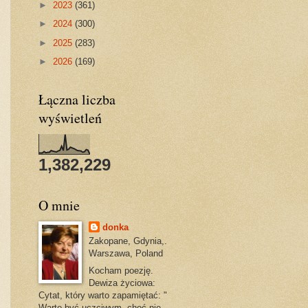
►
2023
(361)
►
2024
(300)
►
2025
(283)
►
2026
(169)
Łączna liczba
wyświetleń
1,382,229
O mnie
donka
Zakopane, Gdynia,.
Warszawa, Poland
Kocham poezję.
Dewiza życiowa:
Cytat, który warto zapamiętać: "
Warto być uczciwym, choć nie