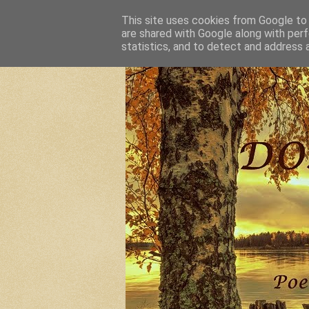
This site uses cookies from Google to d
are shared with Google along with perf
statistics, and to detect and address 