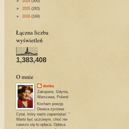
►
2024
(300)
►
2025
(283)
►
2026
(169)
Łączna liczba
wyświetleń
1,383,408
O mnie
donka
Zakopane, Gdynia,.
Warszawa, Poland
Kocham poezję.
Dewiza życiowa:
Cytat, który warto zapamiętać: "
Warto być uczciwym, choć nie
zawsze się to opłaca. Opłaca