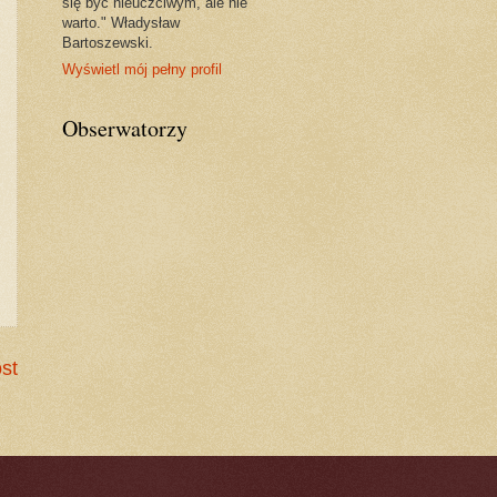
się być nieuczciwym, ale nie
warto." Władysław
Bartoszewski.
Wyświetl mój pełny profil
Obserwatorzy
st