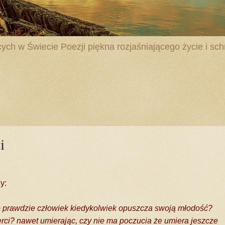
ych w Świecie Poezji piękna rozjaśniającego życie i schr
i
zy:
o prawdzie człowiek kiedykolwiek opuszcza swoją młodość?
erci? nawet umierając, czy nie ma poczucia że umiera jeszcze