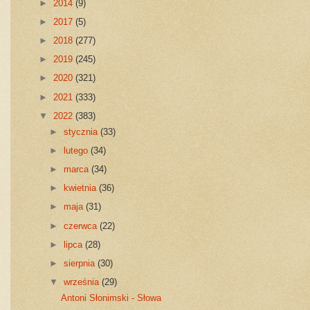
►
2014
(9)
►
2017
(5)
►
2018
(277)
►
2019
(245)
►
2020
(321)
►
2021
(333)
▼
2022
(383)
►
stycznia
(33)
►
lutego
(34)
►
marca
(34)
►
kwietnia
(36)
►
maja
(31)
►
czerwca
(22)
►
lipca
(28)
►
sierpnia
(30)
▼
września
(29)
Antoni Słonimski - Słowa