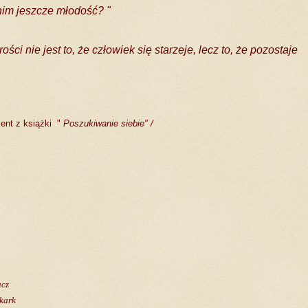
nim jeszcze młodość? "
rości nie jest to, że człowiek się starzeje, lecz to, że pozostaje
ment z książki
"
Poszukiwanie siebie" /
acz
 kark