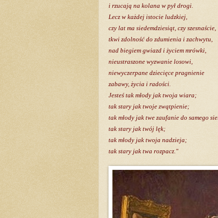
i rzucają na kolana w pył drogi.
Lecz w każdej istocie ludzkiej,
czy lat ma siedemdziesiąt, czy szesnaście,
tkwi zdolność do zdumienia i zachwytu,
nad biegiem gwiazd i życiem mrówki,
nieustraszone wyzwanie losowi,
niewyczerpane dziecięce pragnienie
zabawy, życia i radości.
Jesteś tak młody jak twoja wiara;
tak stary jak twoje zwątpienie;
tak młody jak twe zaufanie do samego sie
tak stary jak twój lęk;
tak młody jak twoja nadzieja;
tak stary jak twa rozpacz."