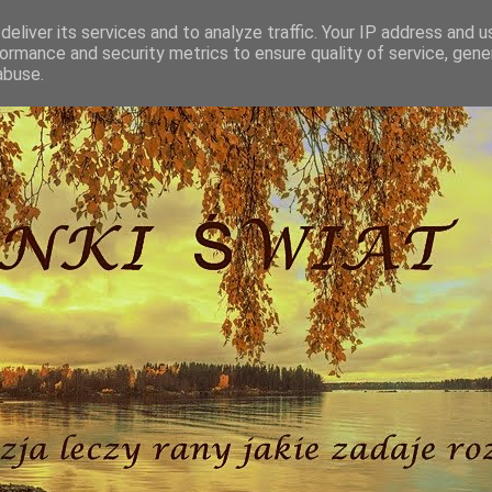
eliver its services and to analyze traffic. Your IP address and 
ormance and security metrics to ensure quality of service, gen
abuse.