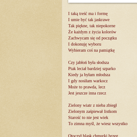
I taką treść ma i formę
I umie być tak jaskrawe
Tak piękne, tak niepokorne
Że każdym z życia kolorów
Zachwycam się od początku
I dokonuję wyboru
Wybieram coś na pamiątkę
Czy jabłoń była słodsza
Ptak leciał bardziej szparko
Kiedy ja byłam młodsza
I gdy nosiłam warkocz
Może to prawda, lecz
Jest jeszcze inna rzecz
Zielony wiatr z nieba zbiegł
Zielonym zaśpiewał listkom
Starość to nie jest wiek
To zimna myśl, że wiesz wszystko
Otoczył blask chmurki brzeg