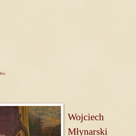
bie;
Wojciech
Młynarski