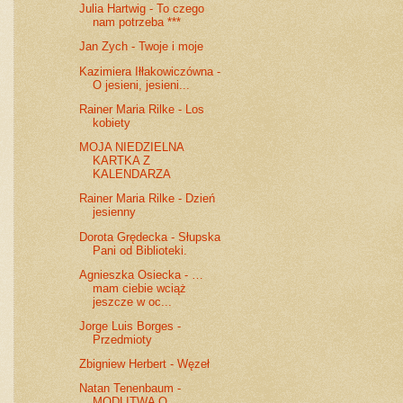
Julia Hartwig - To czego
nam potrzeba ***
Jan Zych - Twoje i moje
Kazimiera Iłłakowiczówna -
O jesieni, jesieni...
Rainer Maria Rilke - Los
kobiety
MOJA NIEDZIELNA
KARTKA Z
KALENDARZA
Rainer Maria Rilke - Dzień
jesienny
Dorota Grędecka - Słupska
Pani od Biblioteki.
Agnieszka Osiecka - …
mam ciebie wciąż
jeszcze w oc...
Jorge Luis Borges -
Przedmioty
Zbigniew Herbert - Węzeł
Natan Tenenbaum -
MODLITWA O