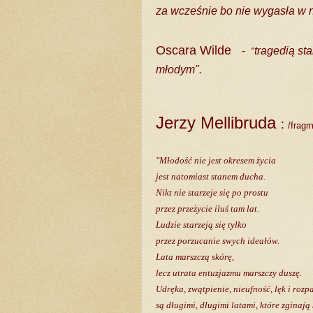
za wcześnie bo nie wygasła w 
Oscara Wilde
-
tragedią sta
"
młodym".
Jerzy Mellibruda
:
/frag
"Młodość nie jest okresem życia
jest natomiast stanem ducha.
Nikt nie starzeje się po prostu
przez przeżycie iluś tam lat.
Ludzie starzeją się tylko
przez porzucanie swych ideałów.
Lata marszczą skórę,
lecz utrata entuzjazmu marszczy duszę.
Udręka, zwątpienie, nieufność, lęk i rozp
są długimi, długimi latami, które zginają