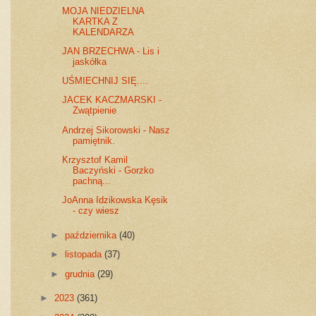
MOJA NIEDZIELNA
KARTKA Z
KALENDARZA
JAN BRZECHWA - Lis i
jaskółka
UŚMIECHNIJ SIĘ....
JACEK KACZMARSKI -
Zwątpienie
Andrzej Sikorowski - Nasz
pamiętnik.
Krzysztof Kamil
Baczyński - Gorzko
pachną...
JoAnna Idzikowska Kęsik
- czy wiesz
►
października
(40)
►
listopada
(37)
►
grudnia
(29)
►
2023
(361)