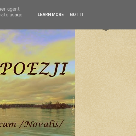
user-agent
erate usage
LEARN MORE
GOT IT