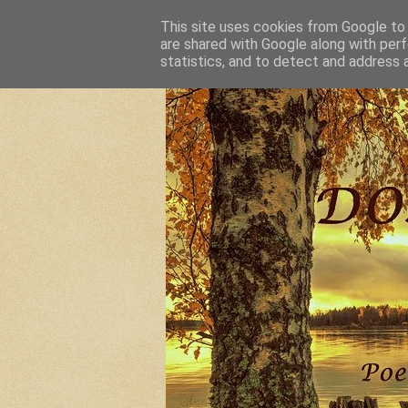
This site uses cookies from Google to d
are shared with Google along with perf
statistics, and to detect and address 