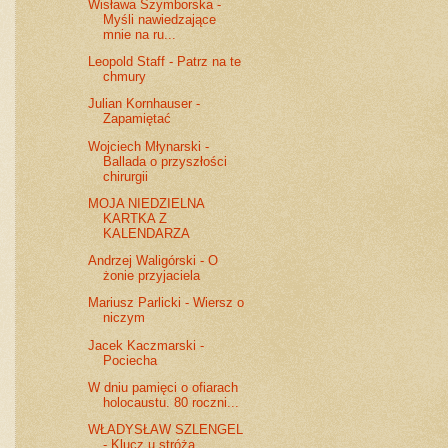
Wisława Szymborska -
Myśli nawiedzające
mnie na ru...
Leopold Staff - Patrz na te
chmury
Julian Kornhauser -
Zapamiętać
Wojciech Młynarski -
Ballada o przyszłości
chirurgii
MOJA NIEDZIELNA
KARTKA Z
KALENDARZA
Andrzej Waligórski - O
żonie przyjaciela
Mariusz Parlicki - Wiersz o
niczym
Jacek Kaczmarski -
Pociecha
W dniu pamięci o ofiarach
holocaustu. 80 roczni...
WŁADYSŁAW SZLENGEL
- Klucz u stróża