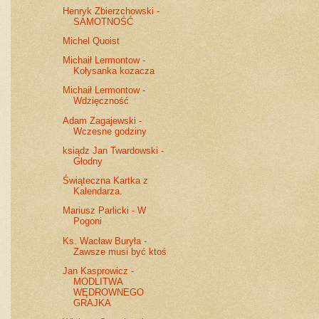
Henryk Zbierzchowski -
SAMOTNOŚĆ
Michel Quoist
Michaił Lermontow -
Kołysanka kozacza
Michaił Lermontow -
Wdzięczność
Adam Zagajewski -
Wczesne godziny
ksiądz Jan Twardowski -
Głodny
Świąteczna Kartka z
Kalendarza.
Mariusz Parlicki - W
Pogoni
Ks. Wacław Buryła -
Zawsze musi być ktoś
Jan Kasprowicz -
MODLITWA
WĘDROWNEGO
GRAJKA