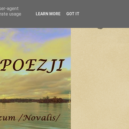
user-agent
erate usage
LEARN MORE
GOT IT