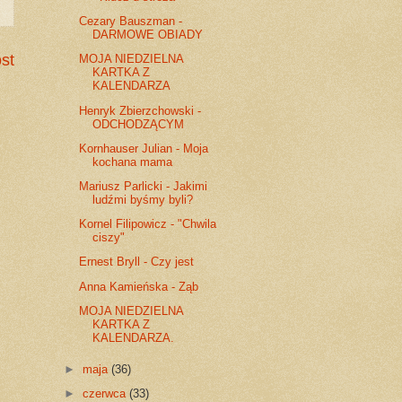
Cezary Bauszman -
DARMOWE OBIADY
st
MOJA NIEDZIELNA
KARTKA Z
KALENDARZA
Henryk Zbierzchowski -
ODCHODZĄCYM
Kornhauser Julian - Moja
kochana mama
Mariusz Parlicki - Jakimi
ludźmi byśmy byli?
Kornel Filipowicz - "Chwila
ciszy"
Ernest Bryll - Czy jest
Anna Kamieńska - Ząb
MOJA NIEDZIELNA
KARTKA Z
KALENDARZA.
►
maja
(36)
►
czerwca
(33)