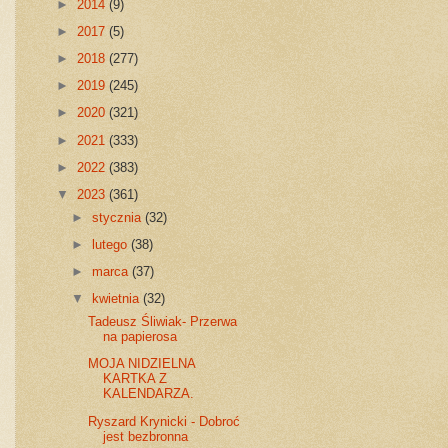
►
2014
(9)
►
2017
(5)
►
2018
(277)
►
2019
(245)
►
2020
(321)
►
2021
(333)
►
2022
(383)
▼
2023
(361)
►
stycznia
(32)
►
lutego
(38)
►
marca
(37)
▼
kwietnia
(32)
Tadeusz Śliwiak- Przerwa
na papierosa
MOJA NIDZIELNA
KARTKA Z
KALENDARZA.
Ryszard Krynicki - Dobroć
jest bezbronna