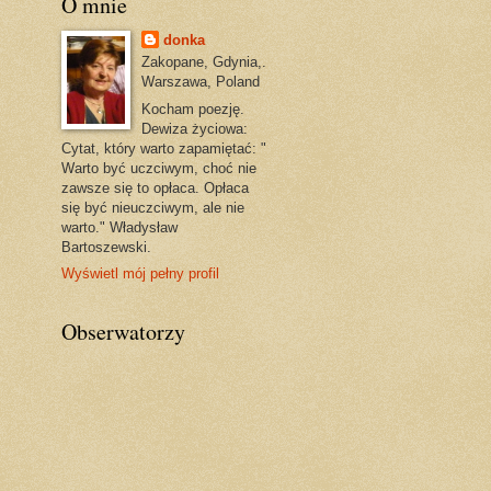
O mnie
donka
Zakopane, Gdynia,.
Warszawa, Poland
Kocham poezję.
Dewiza życiowa:
Cytat, który warto zapamiętać: "
Warto być uczciwym, choć nie
zawsze się to opłaca. Opłaca
się być nieuczciwym, ale nie
warto." Władysław
Bartoszewski.
Wyświetl mój pełny profil
Obserwatorzy