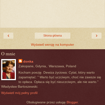
‹
›
Strona główna
Wyświetl wersję na komputer
O mnie
donka
Zakopane, Gdynia,. Warszawa, Poland
Kocham poezję. Dewiza życiowa: Cytat, który warto
zapamiętać: " Warto być uczciwym, choć nie zawsze się
to opłaca. Opłaca się być nieuczciwym, ale nie warto."
Władysław Bartoszewski.
Wyświetl mój pełny profil
Obsługiwane przez usługę
Blogger
.