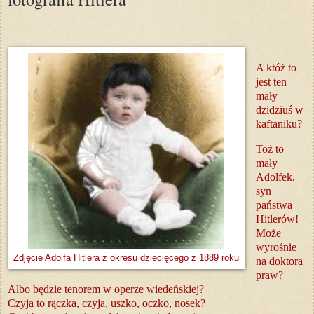
A któż to
jest ten
mały
dzidziuś w
kaftaniku?
Toż to
mały
Adolfek,
syn
państwa
Hitlerów!
Może
wyrośnie
Zdjęcie Adolfa Hitlera z okresu dziecięcego z 1889 roku
na doktora
praw?
Albo będzie tenorem w operze wiedeńskiej?
Czyja to rączka, czyja, uszko, oczko, nosek?