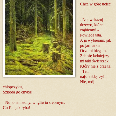
Chcą w górę uciec.
- No, wskazuj
drzewo, które
zrąbiemy! -
Powiada tata.
A ja wybieram, jak
po jarmarku
Oczami biegam.
Zda się ładniejszy
mi taki świerczek,
Który nie z brzega.
- Ten
najsmuklejszy! -
Nie, mój
chłopczyku,
Szkoda go chyba!
- No to ten ładny, w igliwiu srebrnym,
Co lśni jak ryba!