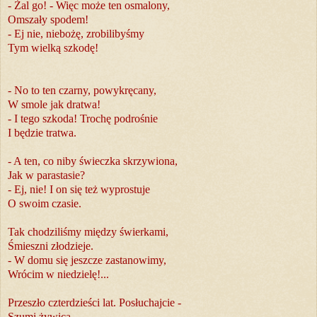
- Żal go! - Więc może ten osmalony,
Omszały spodem!
- Ej nie, niebożę, zrobilibyśmy
Tym wielką szkodę!
- No to ten czarny, powykręcany,
W smole jak dratwa!
- I tego szkoda! Trochę podrośnie
I będzie tratwa.
- A ten, co niby świeczka skrzywiona,
Jak w parastasie?
- Ej, nie! I on się też wyprostuje
O swoim czasie.
Tak chodziliśmy między świerkami,
Śmieszni złodzieje.
- W domu się jeszcze zastanowimy,
Wrócim w niedzielę!...
Przeszło czterdzieści lat. Posłuchajcie -
Szumi żywica