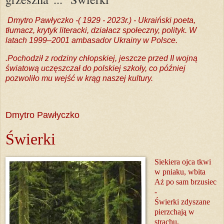
Dmytro Pawłyczko -( 1929 - 2023r.) - Ukraiński poeta,
tłumacz, krytyk literacki, działacz społeczny, polityk. W
latach 1999–2001 ambasador Ukrainy w Polsce.
.Pochodził z rodziny chłopskiej, jeszcze przed II wojną
światową uczęszczał do polskiej szkoły, co później
pozwoliło mu wejść w krąg naszej kultury.
Dmytro Pawłyczko
Świerki
Siekiera ojca tkwi
w pniaku, wbita
Aż po sam brzusiec
-
Świerki zdyszane
pierzchają w
strachu,