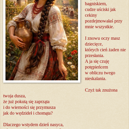
bagniskiem,
cudze uściski jak
cekiny
pozdejmowałaś przy
mnie wszystkie.
I znowu oczy masz
dziecięce,
których cień żaden nie
przesłania.
A ja się czuję
potępieńcem
w obliczu twego
nieskalania.
Czyż tak znużona
twoja dusza,
że już pokutą się zaprząta
i do wierności się przymusza
jak do wędzideł i chomąta?
Dlaczego wstydem dzień nasyca,