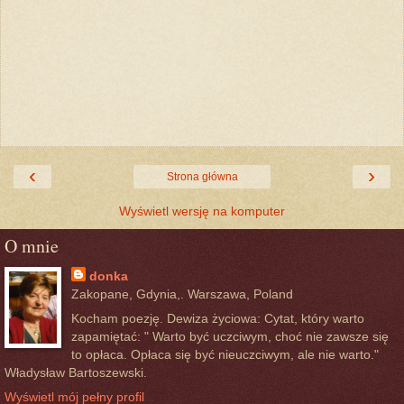
‹
›
Strona główna
Wyświetl wersję na komputer
O mnie
donka
Zakopane, Gdynia,. Warszawa, Poland
Kocham poezję. Dewiza życiowa: Cytat, który warto
zapamiętać: " Warto być uczciwym, choć nie zawsze się
to opłaca. Opłaca się być nieuczciwym, ale nie warto."
Władysław Bartoszewski.
Wyświetl mój pełny profil