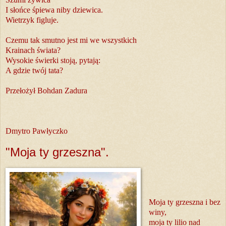
I słońce śpiewa niby dziewica.
Wietrzyk figluje.
Czemu tak smutno jest mi we wszystkich
Krainach świata?
Wysokie świerki stoją, pytają:
A gdzie twój tata?
Przełożył Bohdan Zadura
Dmytro Pawłyczko
"Moja ty grzeszna".
Moja ty grzeszna i bez
winy,
moja ty lilio nad