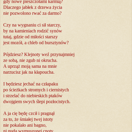
gdy nowe pieszczotami karmią?
Dlaczego jabłek z drzewa życia
nie pozwolono rwać za darmo?
Czy na wygnaniu ci sił starczy,
by na kamieniach rodzić synów
tutaj, gdzie od miłości starszy
jest mozół, a chleb od bursztynów?
Pójdziesz? Klejnoty weź przynajmniej
ze sobą, nie zgub ni okrucha.
A uprząż moją sama na mnie
narzucisz jak na kłapoucha.
I będziesz jechać na człapaku
po ścieżkach stromych i ciernistych
i strzelać do niebieskich ptaków
dwojgiem swych ślepi pozłocistych.
A ja cię będę czcił i pragnął
za to, że śmiałej twej istoty
nie pokalało ani bagno,
ni nuda wymuszonej cnoty.