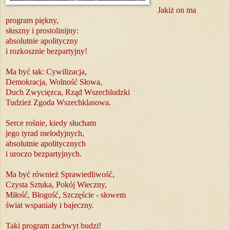
Jakiż on ma
program piękny,
słuszny i prostolinijny:
absolutnie apolityczny
i rozkosznie bezpartyjny!
Ma być tak: Cywilizacja,
Demokracja, Wolność Słowa,
Duch Zwycięzca, Rząd Wszechludzki
Tudzież Zgoda Wszechklasowa.
Serce rośnie, kiedy słucham
jego tyrad melodyjnych,
absolutnie apolitycznych
i uroczo bezpartyjnych.
Ma być również Sprawiedliwość,
Czysta Sztuka, Pokój Wieczny,
Miłość, Błogość, Szczęście - słowem
świat wspaniały i bajeczny.
Taki program zachwyt budzi!