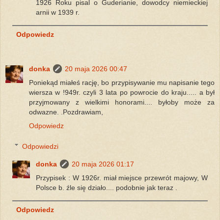
1926 Roku pisal o Guderianie, dowodcy niemieckiej
arnii w 1939 r.
Odpowiedz
donka
20 maja 2026 00:47
Poniekąd miałeś rację, bo przypisywanie mu napisanie tego
wiersza w !949r. czyli 3 lata po powrocie do kraju..... a był
przyjmowany z wielkimi honorami.... byłoby może za
odwazne. .Pozdrawiam,
Odpowiedz
Odpowiedzi
donka
20 maja 2026 01:17
Przypisek : W 1926r. miał miejsce przewrót majowy, W
Polsce b. źle się działo.... podobnie jak teraz .
Odpowiedz