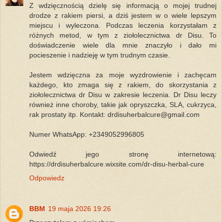
Z wdzięcznością dzielę się informacją o mojej trudnej
drodze z rakiem piersi, a dziś jestem w o wiele lepszym
miejscu i wyleczona. Podczas leczenia korzystałam z
różnych metod, w tym z ziołolecznictwa dr Disu. To
doświadczenie wiele dla mnie znaczyło i dało mi
pocieszenie i nadzieję w tym trudnym czasie.
Jestem wdzięczna za moje wyzdrowienie i zachęcam
każdego, kto zmaga się z rakiem, do skorzystania z
ziołolecznictwa dr Disu w zakresie leczenia. Dr Disu leczy
również inne choroby, takie jak opryszczka, SLA, cukrzyca,
rak prostaty itp. Kontakt: drdisuherbalcure@gmail.com
Numer WhatsApp: +2349052996805
Odwiedź jego stronę internetową:
https://drdisuherbalcure.wixsite.com/dr-disu-herbal-cure
Odpowiedz
BBM
19 maja 2026 19:26