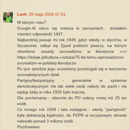
Lech
20 maja 2026 07:01
W którym roku?
Google-AI nieco się miesza w zeznaniach... dostałem
również odpowiedź 1947.
Najbardziej pasuje mi rok 1949, gdyż wtedy, w styczniu, w
Szczecinie, odbył się Zjazd polskich pisarzy, na którym
określono zasady socrealizmu w literaturze ==>
https://dzieje.pl/kultura-i-sztuka/75-lat-temu-wprowadzono-
socrealizm-w-polskiej-literaturze.
Po tym zjeździe jego uczestnicy prześcigali się w tworzeniu
socrealistycznych dzieł.
Partyjny/bezpartyjny - generalnie w systemie
demokratycznym nie tak wiele osób należy do partii i nie
sądzę żeby w roku 1926 było inaczej.
Dla porównania - obecnie do PO należy mniej niż 25 tys
osób.
Co innego rok 1949 i lata następne - wtedy "partyjność"
była deklaracją lojalności, do PZPR w szczytowym okresie
należało ponad 3 miliony osób.
Pozdrawiam.