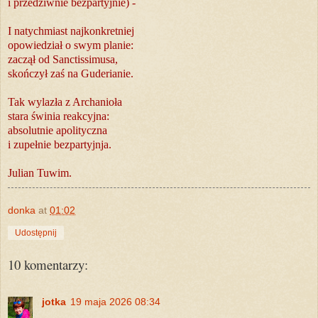
i przedziwnie bezpartyjnie) -
I natychmiast najkonkretniej
opowiedział o swym planie:
zaczął od Sanctissimusa,
skończył zaś na Guderianie.
Tak wylazła z Archanioła
stara świnia reakcyjna:
absolutnie apolityczna
i zupełnie bezpartyjnja.
Julian Tuwim.
donka
at
01:02
Udostępnij
10 komentarzy:
jotka
19 maja 2026 08:34