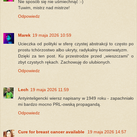
Nie sposób się nie uśmiechnąć :-)
Tuwim, mistrz nad mistrze!
Odpowiedz
Marek
19 maja 2026 10:59
Ucieczka od polityki w sferę czystej abstrakcji to często po
prostu tchórzostwo albo ukryty, radykalny konserwatyzm.
Dzięki za ten post. Ku przestrodze przed „wieszczami” o
zbyt czystych rękach. Zachowuję do ulubionych.
Odpowiedz
Lech
19 maja 2026 11:59
Antyinteligencki wiersz napisany w 1949 roku - zapachniało
mi bardzo mocno PRL-owską propagandą.
Odpowiedz
Cure for breast cancer available
19 maja 2026 14:57