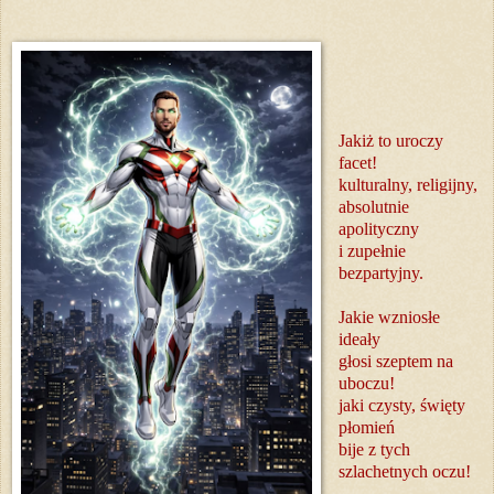
Jakiż to uroczy
facet!
kulturalny, religijny,
absolutnie
apolityczny
i zupełnie
bezpartyjny.
Jakie wzniosłe
ideały
głosi szeptem na
uboczu!
jaki czysty, święty
płomień
bije z tych
szlachetnych oczu!