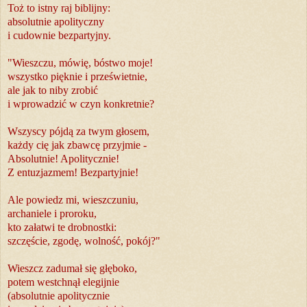
Toż to istny raj biblijny:
absolutnie apolityczny
i cudownie bezpartyjny.
"Wieszczu, mówię, bóstwo moje!
wszystko pięknie i prześwietnie,
ale jak to niby zrobić
i wprowadzić w czyn konkretnie?
Wszyscy pójdą za twym głosem,
każdy cię jak zbawcę przyjmie -
Absolutnie! Apolitycznie!
Z entuzjazmem! Bezpartyjnie!
Ale powiedz mi, wieszczuniu,
archaniele i proroku,
kto załatwi te drobnostki:
szczęście, zgodę, wolność, pokój?"
Wieszcz zadumał się głęboko,
potem westchnął elegijnie
(absolutnie apolitycznie