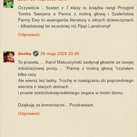
Oczywiście - Szatan z 7 klasy to książka rangi Przygód
Tomka Sawyera a Panna z mokrą głową i Szaleństwa
Panny Ewy to awangarda literatury o silnych dziewczynach
- kilkadziesiąt lat wcześniej niż Pippi Lanstrumpf.
Odpowiedz
donka
28 maja 2026 20:40
To prawda..... Karol Makuszyński zasłynął głownie ze swojej
mlodzieżowej prozy..... "Pannę z mokrą głową "czytałam
kilka razy.
Ale wiersz też ladny. Trochę w nawiązaniu do poprzedniego
wiersza o starych domach
i prawie sześćdziesięcioletniego zegara w moim domu.
Dziękuję za komentarze... Pozdrawiam.
Odpowiedz