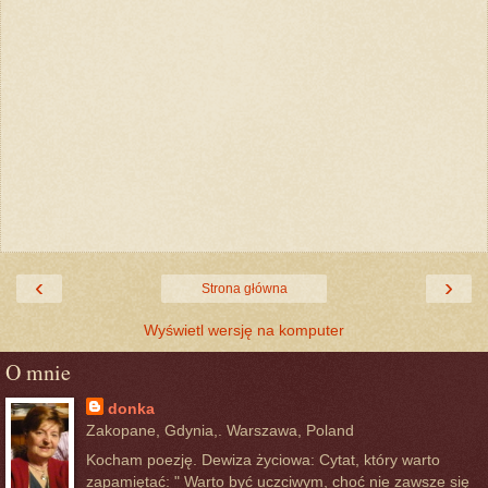
‹
›
Strona główna
Wyświetl wersję na komputer
O mnie
donka
Zakopane, Gdynia,. Warszawa, Poland
Kocham poezję. Dewiza życiowa: Cytat, który warto
zapamiętać: " Warto być uczciwym, choć nie zawsze się