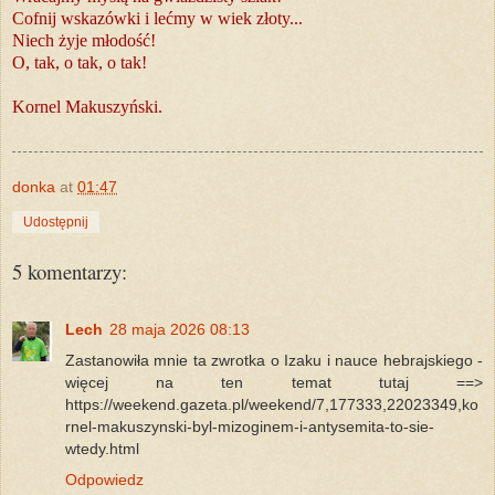
Cofnij wskazówki i lećmy w wiek złoty...
Niech żyje młodość!
O, tak, o tak, o tak!
Kornel Makuszyński.
donka
at
01:47
Udostępnij
5 komentarzy:
Lech
28 maja 2026 08:13
Zastanowiła mnie ta zwrotka o Izaku i nauce hebrajskiego -
więcej na ten temat tutaj ==>
https://weekend.gazeta.pl/weekend/7,177333,22023349,ko
rnel-makuszynski-byl-mizoginem-i-antysemita-to-sie-
wtedy.html
Odpowiedz