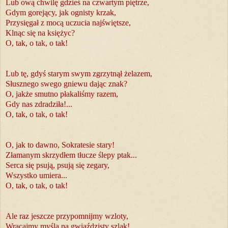
Lub ową chwilę gdzieś na czwartym piętrze,
Gdym gorejący, jak ognisty krzak,
Przysięgał z mocą uczucia najświętsze,
Klnąc się na księżyc?
O, tak, o tak, o tak!
Lub tę, gdyś starym swym zgrzytnął żelazem,
Słusznego swego gniewu dając znak?
O, jakże smutno płakaliśmy razem,
Gdy nas zdradziła!...
O, tak, o tak, o tak!
O, jak to dawno, Sokratesie stary!
Złamanym skrzydłem tłucze ślepy ptak...
Serca się psują, psują się zegary,
Wszystko umiera...
O, tak, o tak, o tak!
Ale raz jeszcze przypomnijmy wzloty,
Wracajmy myślą na gwiaździsty szlak!