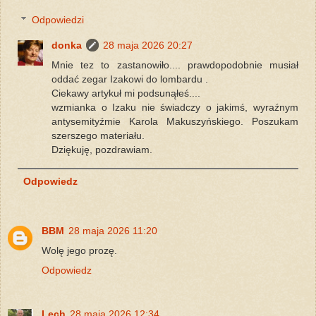
Odpowiedzi
donka
28 maja 2026 20:27
Mnie tez to zastanowiło.... prawdopodobnie musiał
oddać zegar Izakowi do lombardu .
Ciekawy artykuł mi podsunąłeś....
wzmianka o Izaku nie świadczy o jakimś, wyraźnym
antysemityźmie Karola Makuszyńskiego. Poszukam
szerszego materiału.
Dziękuję, pozdrawiam.
Odpowiedz
BBM
28 maja 2026 11:20
Wolę jego prozę.
Odpowiedz
Lech
28 maja 2026 12:34