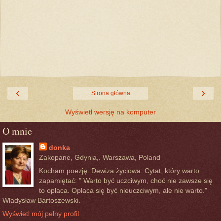
‹
›
Strona główna
Wyświetl wersję na komputer
O mnie
donka
Zakopane, Gdynia,. Warszawa, Poland
Kocham poezję. Dewiza życiowa: Cytat, który warto
zapamiętać: " Warto być uczciwym, choć nie zawsze się
to opłaca. Opłaca się być nieuczciwym, ale nie warto."
Władysław Bartoszewski.
Wyświetl mój pełny profil