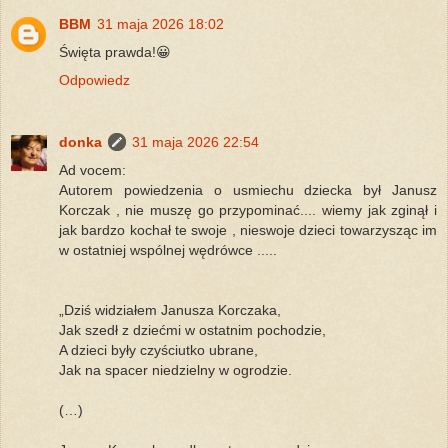
BBM
31 maja 2026 18:02
Święta prawda!😀
Odpowiedz
donka
31 maja 2026 22:54
Ad vocem:
Autorem powiedzenia o usmiechu dziecka był Janusz
Korczak , nie muszę go przypominać.... wiemy jak zginął i
jak bardzo kochał te swoje , nieswoje dzieci towarzysząc im
w ostatniej wspólnej wędrówce .....
„Dziś widziałem Janusza Korczaka,
Jak szedł z dziećmi w ostatnim pochodzie,
A dzieci były czyściutko ubrane,
Jak na spacer niedzielny w ogrodzie.
(…)