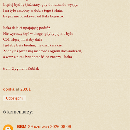
Lepiej byś był już stary, gdy dotrzesz do wyspy,
i na tyle zasobny w dobra tego świata,
by już nie oczekiwać od Itaki bogactw.
Itaka dała ci upajającą podróż.
Nie wyruszyłbyś w drogę, gdyby jej nie było.
Cóż więcej miałaby dać?
I gdyby była biedna, nie oszukała cię.
Zdobyłeś przez nią mądrość i ogrom doświadczeń,
a wraz z nimi świadomość, co znaczy - Itaka.
tłum. Zygmunt Kubiak
donka
at
23:01
Udostępnij
6 komentarzy:
BBM
29 czerwca 2026 08:09