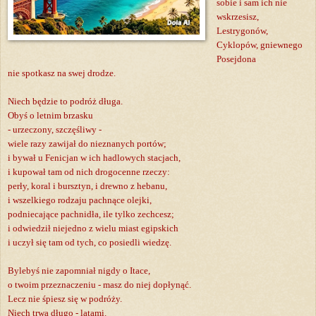
sobie i sam ich nie
wskrzesisz,
Lestrygonów,
Cyklopów, gniewnego
Posejdona
nie spotkasz na swej drodze.
Niech będzie to podróż długa.
Obyś o letnim brzasku
- urzeczony, szczęśliwy -
wiele razy zawijał do nieznanych portów;
i bywał u Fenicjan w ich hadlowych stacjach,
i kupował tam od nich drogocenne rzeczy:
perły, koral i bursztyn, i drewno z hebanu,
i wszelkiego rodzaju pachnące olejki,
podniecające pachnidła, ile tylko zechcesz;
i odwiedził niejedno z wielu miast egipskich
i uczył się tam od tych, co posiedli wiedzę.
Bylebyś nie zapomniał nigdy o Itace,
o twoim przeznaczeniu - masz do niej dopłynąć.
Lecz nie śpiesz się w podróży.
Niech trwa długo - latami.