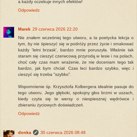
a każdy oczekuje innych efektów!
Odpowiedz
Marek
29 czerwca 2026 22:20
Nie znałem wcześniej tego utworu, a ta poetycka lekcja o
tym, by nie śpieszyć się w podróży przez życie i smakować
każdy 'letni brzask', bardzo mnie poruszyła. Właśnie tak
staram się cieszyć czerwcową przyrodą w lesie i na polach,
choć cały czas mam wrażenie, że nie doceniam tego tak
bardzo, jak bym chciał. Czas leci bardzo szybko, więc i
cieszyć się trzeba "szybko".
Wspomnienie śp. Krzysztofa Kolbergera idealnie pasuje do
tego utworu. Jego głęboki, spokojny głos brzmi w uszach,
kiedy czyta się te wersy o niespiesznej wędrówce i
zbieraniu życiowych doświadczeń.
Odpowiedz
donka
30 czerwca 2026 08:48