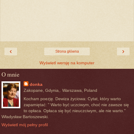
‹
›
Strona główna
Wyświetl wersję na komputer
O mnie
donka
Zakopane, Gdynia,. Warszawa, Poland
Kocham poezję. Dewiza życiowa: Cytat, który warto
zapamiętać: " Warto być uczciwym, choć nie zawsze się
to opłaca. Opłaca się być nieuczciwym, ale nie warto."
Władysław Bartoszewski.
Wyświetl mój pełny profil