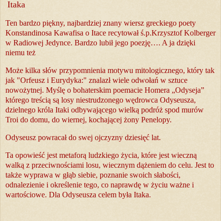
Itaka
Ten bardzo piękny, najbardziej znany wiersz greckiego poety
Konstandinosa Kawafisa o Itace recytował ś.p.Krzysztof Kolberger
w Radiowej Jedynce. Bardzo lubił jego poezję…. A ja dzięki
niemu też
Może kilka słów przypomnienia motywu mitologicznego, który tak
jak "Orfeusz i Eurydyka:" znalazł wiele odwołań w sztuce
nowożytnej. Myślę o bohaterskim poemacie Homera „Odyseja”
którego treścią są losy niestrudzonego wędrowca Odyseusza,
dzielnego króla Itaki odbywającego wielką podróż spod murów
Troi do domu, do wiernej, kochającej żony Penelopy.
Odyseusz powracał do swej ojczyzny dziesięć lat.
Ta opowieść jest metaforą ludzkiego życia, które jest wieczną
walką z przeciwnościami losu, wiecznym dążeniem do celu. Jest to
także wyprawa w głąb siebie, poznanie swoich słabości,
odnalezienie i określenie tego, co naprawdę w życiu ważne i
wartościowe. Dla Odyseusza celem była Itaka.