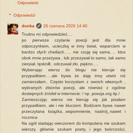
Odpowiedz
Odpowiedzi
donka
26 czerwca 2026 14:40
Trudno mi odpowiedzieć....
po pierwsze czytanie poezji jest dla mnie
odpoczynkiem, ucieczką w inny świat, wsparciem w
bardzo złych chwilach...... nie czuję się sama..... ktos
obok mnie przeżywa , lub przezywał to samo, tak samo
cierpiał, tęskniłł,. odczuwał zło, piękno.....
Wybierając wiersz do blogu nie kieruje się
przypadkiem.....ale bywa że daję inny utwór niż
zamierzałam.. Często korzystam z swoich własnych ,
wybranych zbiorów poezji, ale również z ogólnie
dostepnych źródeł w internecie: / np. poezja.org itp./
Zamieszczjąc wiersz nie kieruję się jak pisałam
przypadkiem, ale i nie kluczem. Bodżcem bywa nawet
przeczytana książka...wspomnienie, nastrój,.nawet i
rocznica
Na ogół siadając wieczorem do komputera nie szukam
wierszy, głównie szukam poety, i jego twórczości,