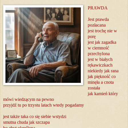
PRAWDA
Jest prawda
pozłacana
jest trochę nie w
porę
jest jak zagadka
w ciemność
przechylona
jest w białych
rękawiczkach
niekiedy jak rana
jak piękność co
minęła a cnota
została
jak kamień który
mówi wiedzącym na pewno
przyjdź tu po trzystu latach wtedy pogadamy
jest także taka co się siebie wstydzi
smutna chuda jak szczapa
bo zbyt określona.