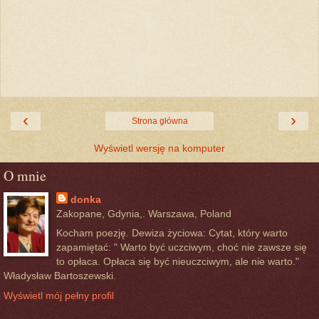
‹
›
Strona główna
Wyświetl wersję na komputer
O mnie
donka
Zakopane, Gdynia,. Warszawa, Poland
Kocham poezję. Dewiza życiowa: Cytat, który warto
zapamiętać: " Warto być uczciwym, choć nie zawsze się
to opłaca. Opłaca się być nieuczciwym, ale nie warto."
Władysław Bartoszewski.
Wyświetl mój pełny profil